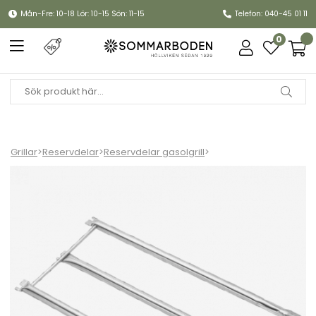
Mån-Fre: 10-18 Lör: 10-15 Sön: 11-15
Telefon: 040-45 01 11
0
Grillar
>
Reservdelar
>
Reservdelar gasolgrill
>
Brännarset Spirit 300-serien + Genesis Silver/Gold/Platinum