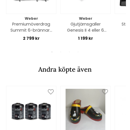
Weber
Weber
Premiumöverdrag
Gjutjärnsgaller
Stek
Summit 6-brännare
Genesis II 4 eller 6
(2026) - black
brännare - black
2 799 kr
1 199 kr
Andra köpte även