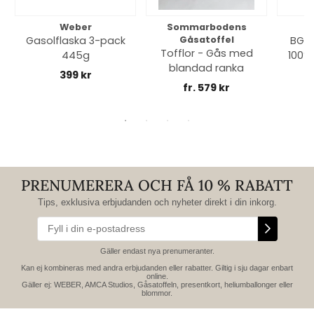
Weber
Sommarbodens
Bi
Gasolflaska 3-pack
Gåsatoffel
BGE 
Tofflor - Gås med
445g
100% 
blandad ranka
399 kr
fr. 579 kr
PRENUMERERA OCH FÅ 10 % RABATT
Tips, exklusiva erbjudanden och nyheter direkt i din inkorg.
Gäller endast nya prenumeranter.
Kan ej kombineras med andra erbjudanden eller rabatter. Giltig i sju dagar enbart
online.
Gäller ej: WEBER, AMCA Studios, Gåsatoffeln, presentkort, heliumballonger eller
blommor.