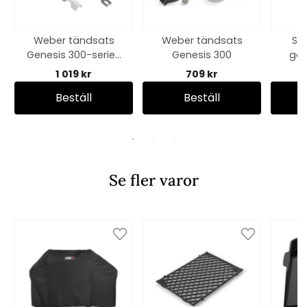
Weber tändsats
Weber tändsats
Su
Genesis 300-serien
Genesis 300
gas
(2011-)
1 019 kr
709 kr
Beställ
Beställ
Se fler varor