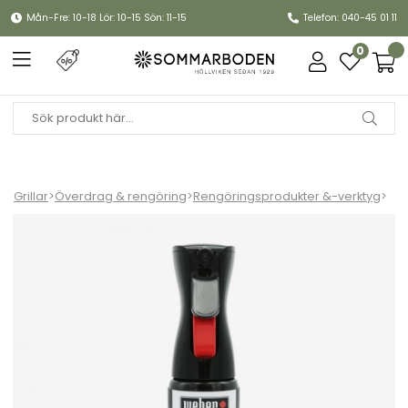
Mån-Fre: 10-18 Lör: 10-15 Sön: 11-15
Telefon: 040-45 01 11
0
Grillar
>
Överdrag & rengöring
>
Rengöringsprodukter &-verktyg
>
Gallerrengöring