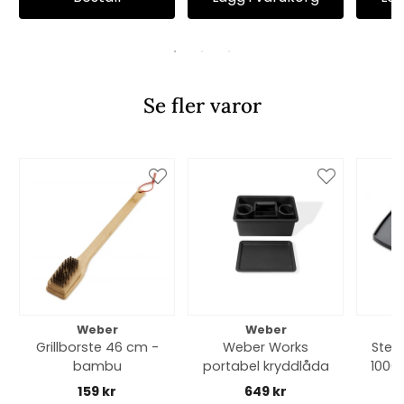
Se fler varor
Weber
Weber
Grillborste 46 cm -
Weber Works
Stek
bambu
portabel kryddlåda
1000
mod
159 kr
649 kr