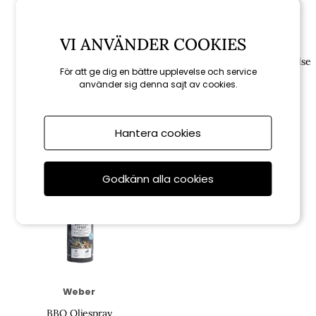
Weber
Weber
VI ANVÄNDER COOKIES
Stålboll för stekhäll
Grillrengöring Q-serien & Pulse
För att ge dig en bättre upplevelse och service
använder sig denna sajt av cookies.
159 kr
159 kr
Hantera cookies
Godkänn alla cookies
Weber
BBQ Oljespray