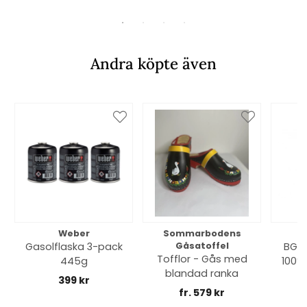
Andra köpte även
Weber
Sommarbodens
Bi
Gasolflaska 3-pack
Gåsatoffel
BGE 
Tofflor - Gås med
445g
100% 
blandad ranka
399 kr
fr. 579 kr