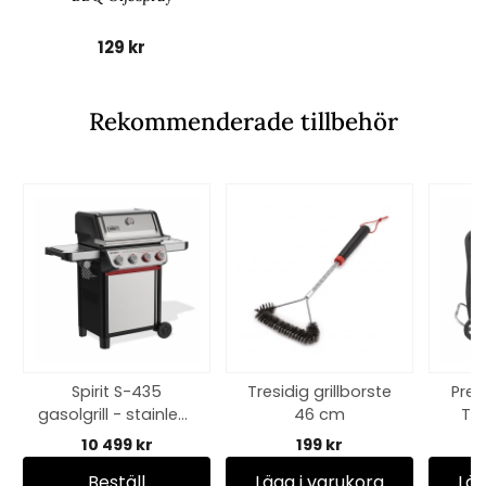
129 kr
Rekommenderade tillbehör
Spirit S-435
Tresidig grillborste
Pre
gasolgrill - stainless
46 cm
Tra
steal
10 499 kr
199 kr
Beställ
Lägg i varukorg
Läg