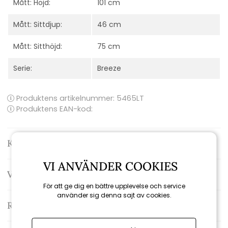
Mått: Höjd:
101 cm
Mått: Sittdjup:
46 cm
Mått: Sitthöjd:
75 cm
Serie:
Breeze
Produktens artikelnummer:
5465LT
Produktens EAN-kod:
Kontakta oss
VI ANVÄNDER COOKIES
Varumärke: Cane-line
För att ge dig en bättre upplevelse och service
använder sig denna sajt av cookies.
Recensioner