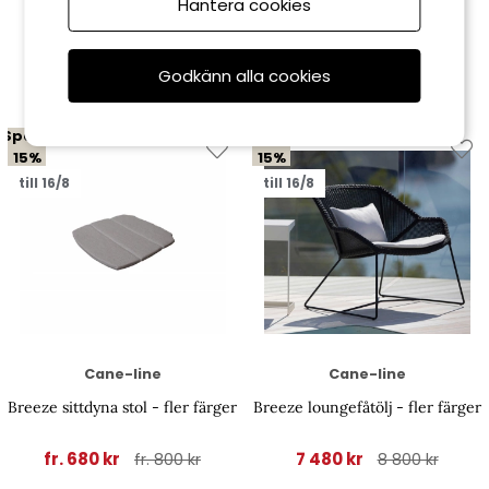
Hantera cookies
Relaterade produkter
Godkänn alla cookies
Spara
Spara
15%
15%
till 16/8
till 16/8
Cane-line
Cane-line
Breeze sittdyna stol - fler färger
Breeze loungefåtölj - fler färger
fr. 680 kr
7 480 kr
fr. 800 kr
8 800 kr