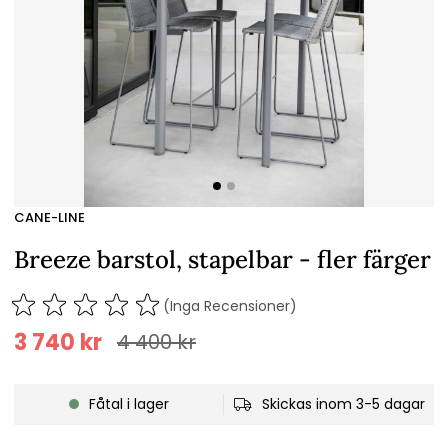
CANE-LINE
Breeze barstol, stapelbar - fler färger
(Inga Recensioner)
3 740
kr
4 400
kr
Fåtal i lager
Skickas inom 3-5 dagar