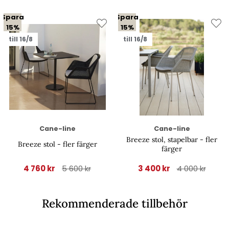
Spara
Spara
15%
15%
till 16/8
till 16/8
Cane-line
Cane-line
Breeze stol, stapelbar - fler
Breeze stol - fler färger
färger
4 760 kr
3 400 kr
5 600 kr
4 000 kr
Rekommenderade tillbehör