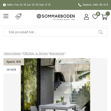
Mån-Fre: 10-18 Lör: 10-15 Sön: 11-15
Telefon: 040-45 01 11
0
Utemöbler
>
Fåtöljer & Stolar
>
Barstolar
>
Breeze barstol, stapelbar - fler färger
15
till 16/8