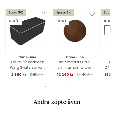
Spara 15%
Spara 15%
Spara 
till 16/8
till 16/8
till 16/8
Cane-line
Cane-line
Cover 21: Peacock
Knit matta Ø 200
Co
Wing 3-sits soffa -
cm - umber brown
274x
black
2 380 kr
2 800 kr
12 240 kr
14 400 kr
31 2
Andra köpte även