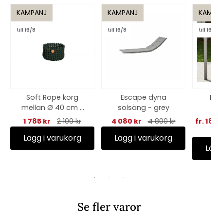
KAMPANJ
KAMPANJ
KAMP
till 16/8
till 16/8
till 16/8
Soft Rope korg
Escape dyna
Pu
mellan Ø 40 cm -
solsäng - grey
1
dark green
1 785 kr
2 100 kr
4 080 kr
4 800 kr
fr. 18
Lägg i varukorg
Lägg i varukorg
Läg
Se fler varor