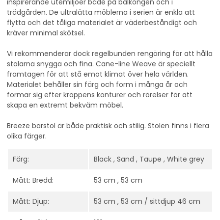
inspirerande utemiljöer både på balkongen och i
trädgården. De ultralätta möblerna i serien är enkla att
flytta och det tåliga materialet är väderbeståndigt och
kräver minimal skötsel.
Vi rekommenderar dock regelbunden rengöring för att hålla
stolarna snygga och fina. Cane-line Weave är speciellt
framtagen för att stå emot klimat över hela världen.
Materialet behåller sin färg och form i många år och
formar sig efter kroppens konturer och rörelser för att
skapa en extremt bekväm möbel.
Breeze barstol är både praktisk och stilig. Stolen finns i flera
olika färger.
Färg:
Black , Sand , Taupe , White grey
Mått: Bredd:
53 cm , 53 cm
Mått: Djup:
53 cm , 53 cm / sittdjup 46 cm