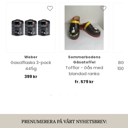
Weber
Sommarbodens
Bi
Gasolflaska 3-pack
Gåsatoffel
BGE 
Tofflor - Gås med
445g
100% 
blandad ranka
399 kr
fr. 579 kr
PRENUMERERA PÅ VÅRT NYHETSBREV: