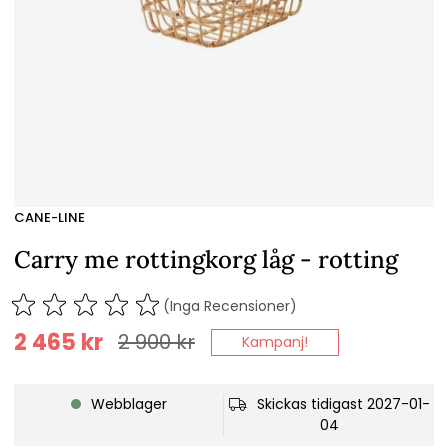
CANE-LINE
Carry me rottingkorg låg - rotting
(Inga Recensioner)
2 465
kr
2 900
kr
Kampanj!
Webblager
Skickas tidigast 2027-01-
04