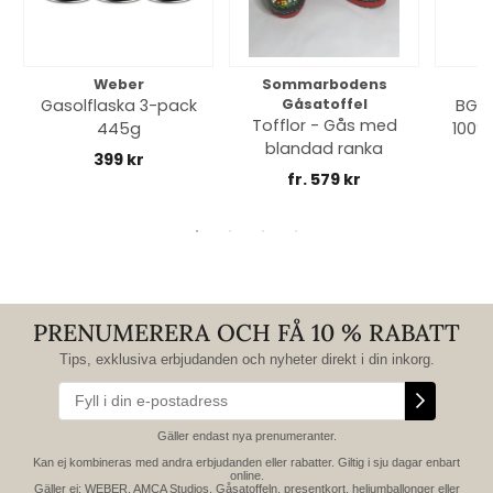
Weber
Sommarbodens
Bi
Gasolflaska 3-pack
Gåsatoffel
BGE 
Tofflor - Gås med
445g
100% 
blandad ranka
399 kr
fr. 579 kr
PRENUMERERA OCH FÅ 10 % RABATT
Tips, exklusiva erbjudanden och nyheter direkt i din inkorg.
Gäller endast nya prenumeranter.
Kan ej kombineras med andra erbjudanden eller rabatter. Giltig i sju dagar enbart
online.
Gäller ej: WEBER, AMCA Studios, Gåsatoffeln, presentkort, heliumballonger eller