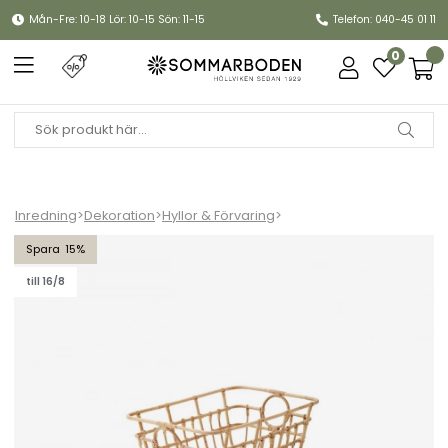
Mån-Fre: 10-18 Lör: 10-15 Sön: 11-15
Telefon: 040-45 01 11
0
Inredning
>
Dekoration
>
Hyllor & Förvaring
>
Carry me rottingkorg låg - rotting
15
till 16/8