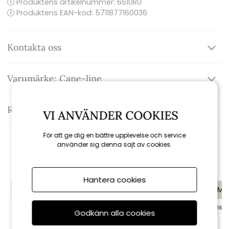
Produktens artikelnummer:
6610RU
Produktens EAN-kod: 5711877160036
Kontakta oss
Varumärke: Cane-line
Recensioner
VI ANVÄNDER COOKIES
För att ge dig en bättre upplevelse och service
använder sig denna sajt av cookies.
Rekommenderade tillbehör
Hantera cookies
KAMPANJ
KAMPANJ
KAMP
till 16/8
till 16/8
Godkänn alla cookies