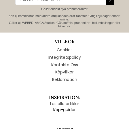
Gäller endast nya prenumeranter.
Kan ej kombineras med andra erbjudanden eller rabatter. Giltig i sju dagar enbart
online.
Gäller ej: WEBER, AMCA Studios, Gåsatoffeln, presentkort, heliumballonger eller
blommor.
VILLKOR
Cookies
Integritetspolicy
Kontakta Oss
Köpvillkor
Reklamation
INSPIRATION:
Läs alla artiklar
Köp-guider