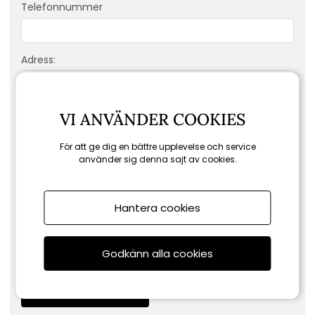
Telefonnummer
Adress:
E-post:
VI ANVÄNDER COOKIES
För att ge dig en bättre upplevelse och service
använder sig denna sajt av cookies.
Ditt meddelande:
Hantera cookies
Vad gäller din fråga:
Godkänn alla cookies
Retur
Ordrar
Produktfråga
Skicka meddelande