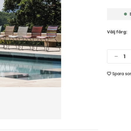
Välj färg:
Spara so