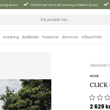
sonlig service
Fraktfritt över 399 kr på inredning & tillbehör (ej rea)
Inredning
Badkläder
Presenter
Blommor
Gåsatoffeln
Utemöbler
>
HOUE
CLICK m
2 629
k