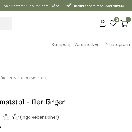
Tillval: Monterat & inburet inom Skåne
Betala senare med Svea faktura
0
Kampanj
Varumärken
Instagram
Fåtöljer & Stolar
>
Matstol
>
atstol - fler färger
(Inga Recensioner)
r