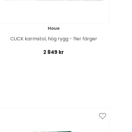
Houe
CLICK karmstol, hög rygg - fler färger
LEV
2 849 kr
Spar