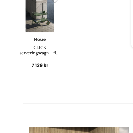
Houe
CLICK
serveringsvagn - fler
färger
7 139 kr