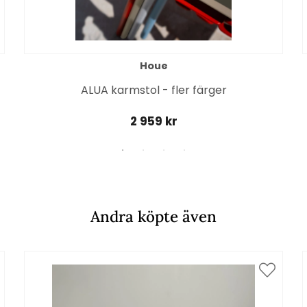
Houe
ALUA karmstol - fler färger
2 959 kr
Andra köpte även