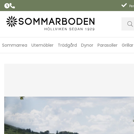
Per
Sommarrea
Utemöbler
Trädgård
Dynor
Parasoller
Grillar
CLICK matstol - fler färger