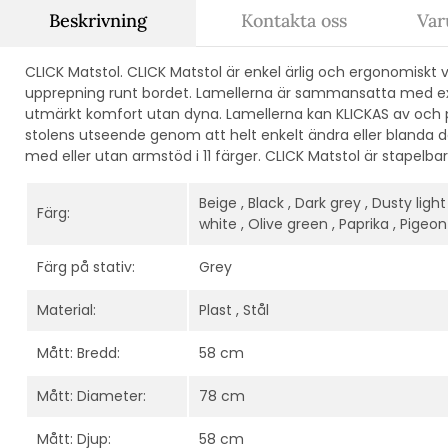
Beskrivning
Kontakta oss
Var
CLICK Matstol. CLICK Matstol är enkel ärlig och ergonomiskt 
upprepning runt bordet. Lamellerna är sammansatta med exakt
utmärkt komfort utan dyna. Lamellerna kan KLICKAS av och på
stolens utseende genom att helt enkelt ändra eller blanda de
med eller utan armstöd i 11 färger. CLICK Matstol är stapelbar
Beige , Black , Dark grey , Dusty ligh
Färg:
white , Olive green , Paprika , Pigeo
Färg på stativ:
Grey
Material:
Plast , Stål
Mått: Bredd:
58 cm
Mått: Diameter:
78 cm
Mått: Djup:
58 cm