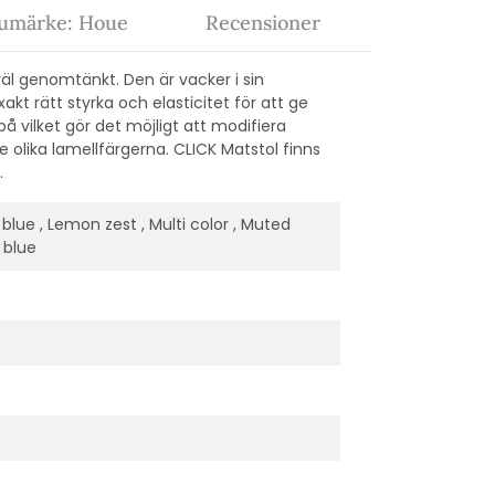
umärke: Houe
Recensioner
väl genomtänkt. Den är vacker i sin
 rätt styrka och elasticitet för att ge
 vilket gör det möjligt att modifiera
 olika lamellfärgerna. CLICK Matstol finns
.
t blue , Lemon zest , Multi color , Muted
n blue