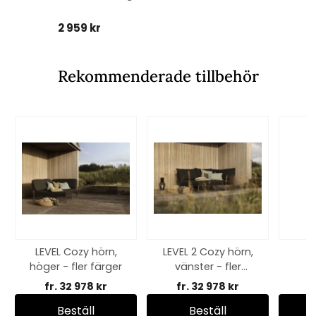
2 959 kr
Rekommenderade tillbehör
LEVEL Cozy hörn,
LEVEL 2 Cozy hörn,
L
höger - fler färger
vänster - fler
m
utföranden
ott
fr. 32 978 kr
fr. 32 978 kr
Beställ
Beställ