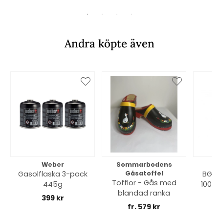
Andra köpte även
Weber
Sommarbodens
Bi
Gasolflaska 3-pack
Gåsatoffel
BGE 
Tofflor - Gås med
445g
100% 
blandad ranka
399 kr
fr. 579 kr