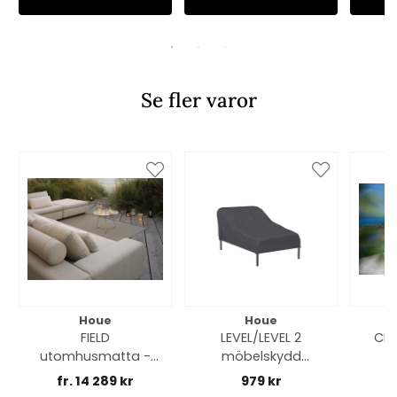
Se fler varor
Houe
Houe
FIELD
LEVEL/LEVEL 2
CLI
utomhusmatta -
möbelskydd
fler utföranden
schäslong - black
fr. 14 289 kr
979 kr