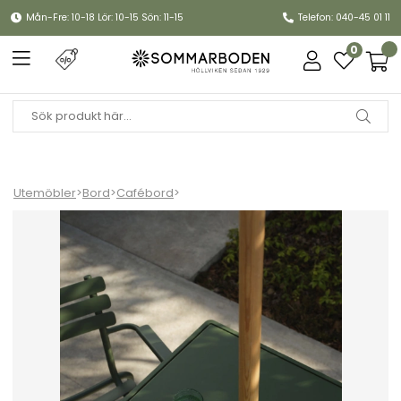
Mån-Fre: 10-18 Lör: 10-15 Sön: 11-15
Telefon: 040-45 01 11
0
Utemöbler
>
Bord
>
Cafébord
>
FOUR alu bord 90x90 cm - fler färger