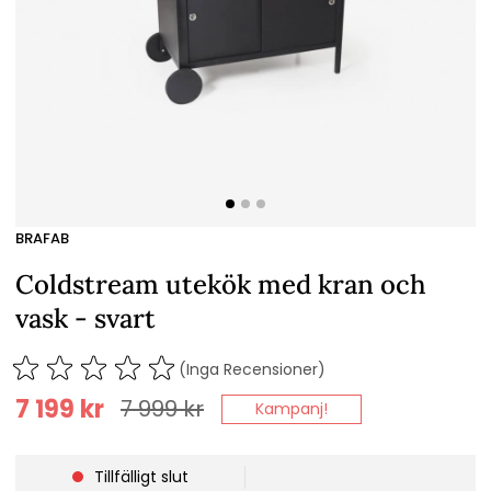
BRAFAB
Coldstream utekök med kran och
vask - svart
(Inga Recensioner)
7 199
kr
7 999
kr
Kampanj!
Tillfälligt slut