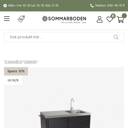
Mån-Fre: 10-18 Lör: 10-15 Sön: 11-15
Telefon: 040-45 01 11
0
Trädgård
>
Utekök
>
Coldstream utekök med kran och vask - svart
10
till 16/8