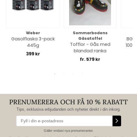
Weber
Sommarbodens
Bi
Gasolflaska 3-pack
Gåsatoffel
BGE 
Tofflor - Gås med
445g
100% 
blandad ranka
399 kr
fr. 579 kr
PRENUMERERA OCH FÅ 10 % RABATT
Tips, exklusiva erbjudanden och nyheter direkt i din inkorg.
Gäller endast nya prenumeranter.