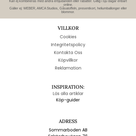
Kan ej kombineras med andra erbjudanden eller rabatter. Giltig i sju dagar enbart
online.
Gäller ej: WEBER, AMCA Studios, Gåsatoffeln, presentkort, heliumballonger eller
blommor.
VILLKOR
Cookies
Integritetspolicy
Kontakta Oss
Köpvillkor
Reklamation
INSPIRATION:
Läs alla artiklar
Köp-guider
ADRESS
Sommarboden AB