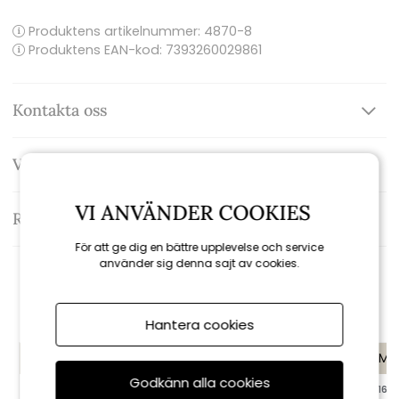
Produktens artikelnummer:
4870-8
Produktens EAN-kod: 7393260029861
Kontakta oss
Varumärke: Brafab
VI ANVÄNDER COOKIES
Recensioner
För att ge dig en bättre upplevelse och service
använder sig denna sajt av cookies.
Rekommenderade tillbehör
Hantera cookies
KAMPANJ
Nyhet
KAMP
Godkänn alla cookies
till 16/8
till 16/8