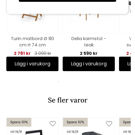
Turin matbord Ø 80
Delia karmstol -
Vi
cm H 74 cm
teak
sva
2 781 kr
3 090 kr
2 590 kr
2 4
Lägg i varukorg
Lägg i varukorg
Läg
Se fler varor
Spara 10%
Spara 10%
Spara 
till 16/8
till 16/8
till 16/8