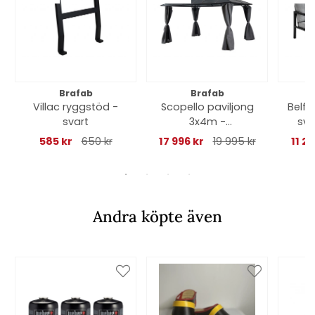
Brafab
Brafab
Villac ryggstöd -
Scopello paviljong
Belfo
svart
3x4m -
sva
antracit/ljusgrå
585 kr
650 kr
17 996 kr
19 995 kr
11 2
väggar
Andra köpte även