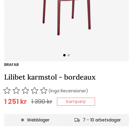
BRAFAB
Lilibet karmstol - bordeaux
(Inga Recensioner)
1 251
kr
1 390
kr
Kampanj!
Webblager
7 - 10 arbetsdagar