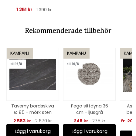
1 251 kr
1 390 kr
Rekommenderade tillbehör
KAMPANJ
KAMPANJ
KAMP
till 16/8
till 16/8
Taverny bordsskiva
Pego sittdyna 36
Aste
Ø 85 - mörk sten
cm - ljusgrå
bei
2 583 kr
2 870 kr
248 kr
275 kr
fr. 20
Lägg i varukorg
Lägg i varukorg