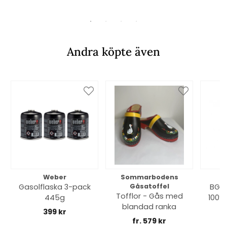
Andra köpte även
Weber
Sommarbodens
Bi
Gasolflaska 3-pack
Gåsatoffel
BGE 
Tofflor - Gås med
445g
100% 
blandad ranka
399 kr
fr. 579 kr