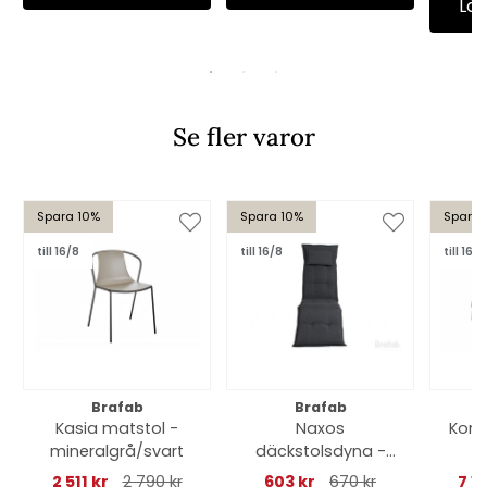
Läg
Se fler varor
Spara 10%
Spara 10%
Spara 
till 16/8
till 16/8
till 16/8
Brafab
Brafab
Kasia matstol -
Naxos
Korn
mineralgrå/svart
däckstolsdyna -
-
antracit
2 511 kr
2 790 kr
603 kr
670 kr
7 1