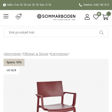
Mån-Fre: 10-18 Lör: 10-15 Sön: 11-15
Telefon: 040-45 01 11
0
Utemöbler
>
Fåtöljer & Stolar
>
Karmstolar
>
Lilibet karmstol - bordeaux
10
till 16/8