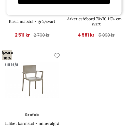
Brafab
Brafab
Arket cafébord 70x70 H74 cm -
Kasia matstol - grå/svart
svart
2 511 kr
4 581 kr
2 790 kr
5 090 kr
Spara
10%
till 16/8
Brafab
Lilibet karmstol - mineralgrå