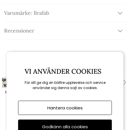
Varumärke: Brafab
Recensioner
Relaterade produkter
VI ANVÄNDER COOKIES
Spara
Spara
För att ge dig en bättre upplevelse och service
10%
10%
använder sig denna sajt av cookies.
till 16/8
till 16/8
Hantera cookies
Godkänn alla cookies