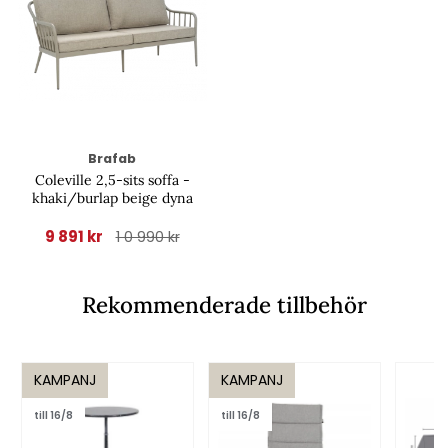
Brafab
Coleville 2,5-sits soffa -
khaki/burlap beige dyna
9 891 kr
1 0 990 kr
Rekommenderade tillbehör
KAMPANJ
KAMPANJ
till 16/8
till 16/8