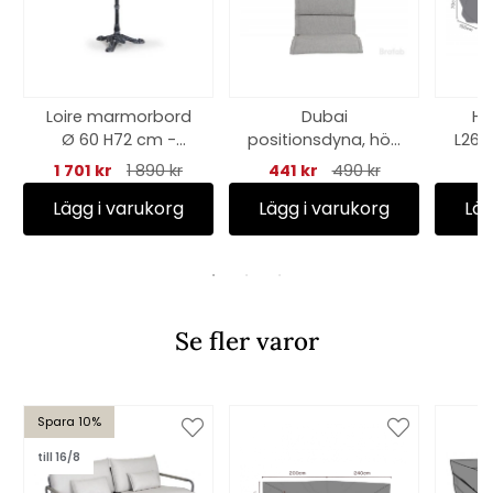
Loire marmorbord
Dubai
Hö
Ø 60 H72 cm -
positionsdyna, hög
L260
antracit
- ljusgrå
cm, 
1 701 kr
1 890 kr
441 kr
490 kr
Lägg i varukorg
Lägg i varukorg
Läg
Se fler varor
Spara 10%
till 16/8