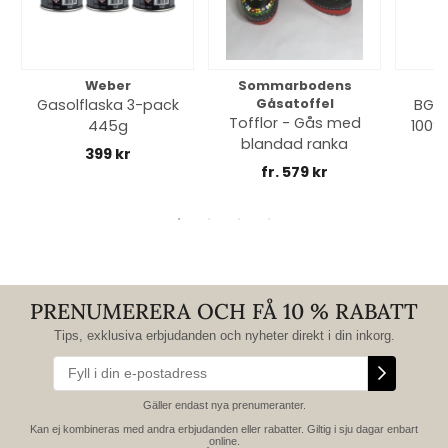
Weber
Sommarbodens
Bi
Gasolflaska 3-pack
Gåsatoffel
BGE 
Tofflor - Gås med
445g
100% 
blandad ranka
399 kr
fr. 579 kr
PRENUMERERA OCH FÅ 10 % RABATT
Tips, exklusiva erbjudanden och nyheter direkt i din inkorg.
Gäller endast nya prenumeranter.
Kan ej kombineras med andra erbjudanden eller rabatter. Giltig i sju dagar enbart
online.