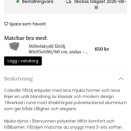
Beställningvara
Skickas tidigast 2026-08-
16
Spara som favorit
Matchar bra med:
Möbelskydd fåtölj
650 kr
80x95xH80/60 cm, andas -
svart
Lägg i varukorg
Beskrivning
Coleville fåtölj erbjuder med sina mjuka former och rena
linjer en unik blandning av klassisk och modern design.
Tillverkad i rund matt khakifärgad pulverlackerad aluminium
som ger både tålighet och elegans.
Mjuka dynor i återvunnen polyester tillför komfort och
hållbarhet. Fåtöljen matchar du snyggt med 3-sits soffan