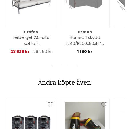
Brafab
Brafab
Lerberget 2,5-sits
Hörnsoffskydd
M
soffa -
L240/R200x80xH70
antracit/ash dyna
cm, andas - svart
245
23 625 kr
26 250 kr
1 190 kr
an
Andra köpte även