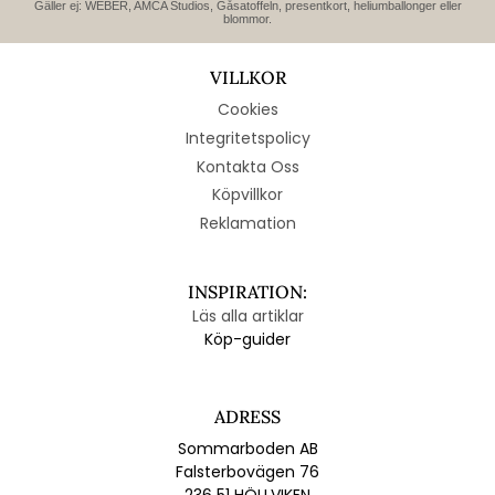
Gäller ej: WEBER, AMCA Studios, Gåsatoffeln, presentkort, heliumballonger eller
blommor.
VILLKOR
Cookies
Integritetspolicy
Kontakta Oss
Köpvillkor
Reklamation
INSPIRATION:
Läs alla artiklar
Köp-guider
ADRESS
Sommarboden AB
Falsterbovägen 76
236 51 HÖLLVIKEN