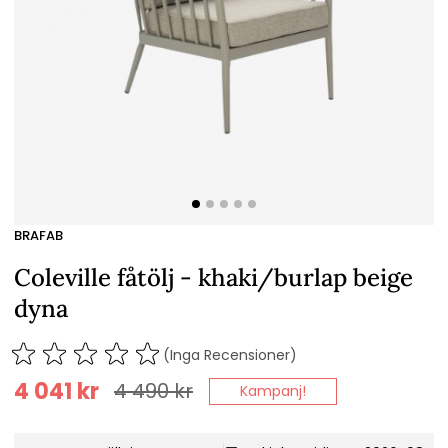
BRAFAB
Coleville fåtölj - khaki/burlap beige
dyna
(Inga Recensioner)
4 041
kr
4 490
kr
Kampanj!