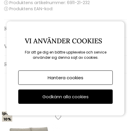
Produktens artikelnummer:
6911-21-232
Produktens EAN-kod:
Kontakta oss
VI ANVÄNDER COOKIES
Varumärke: Brafab
För att ge dig en bättre upplevelse och service
använder sig denna sajt av cookies.
Recensioner
Hantera cookies
Relaterade produkter
Godkänn alla cookies
Spara
10%