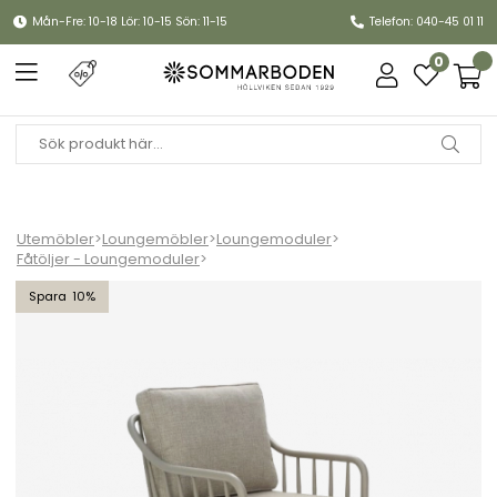
Mån-Fre: 10-18 Lör: 10-15 Sön: 11-15
Telefon: 040-45 01 11
0
Utemöbler
>
Loungemöbler
>
Loungemoduler
>
Fåtöljer - Loungemoduler
>
Coleville fåtölj - khaki/burlap beige dyna
10