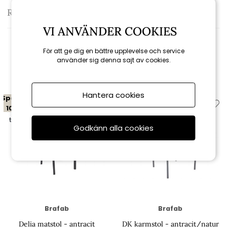
Recensioner
VI ANVÄNDER COOKIES
För att ge dig en bättre upplevelse och service
använder sig denna sajt av cookies.
Relaterade produkter
Hantera cookies
Spara
Spara
10%
10%
till 16/8
till 16/8
Godkänn alla cookies
Brafab
Brafab
Delia matstol - antracit
DK karmstol - antracit/natur