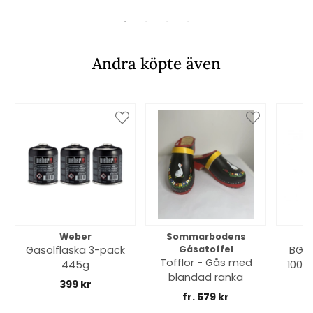
Andra köpte även
Weber
Sommarbodens
Bi
Gasolflaska 3-pack
Gåsatoffel
BGE 
Tofflor - Gås med
445g
100% 
blandad ranka
399 kr
fr. 579 kr