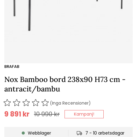
BRAFAB
Nox Bamboo bord 238x90 H73 cm -
antracit/bambu
(Inga Recensioner)
9 891
kr
10 990
kr
Kampanj!
Webblager
7 - 10 arbetsdagar