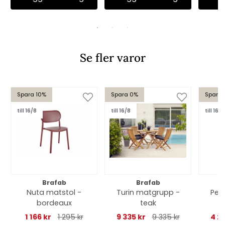
Se fler varor
Spara 10%
Spara 0%
Spara 
till 16/8
till 16/8
till 16/8
Brafab
Brafab
Nuta matstol -
Turin matgrupp -
Pea
bordeaux
teak
8
1 166 kr
1 295 kr
9 335 kr
9 335 kr
4 22