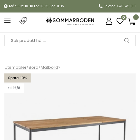
Mån-Fre: 10-18 Lör: 10-15 Sön: 11-15
Telefon: 040-45 01 11
0
Utemöbler
>
Bord
>
Matbord
>
Nox Bamboo bord 238x90 H73 cm - antracit/bambu
10
till 16/8