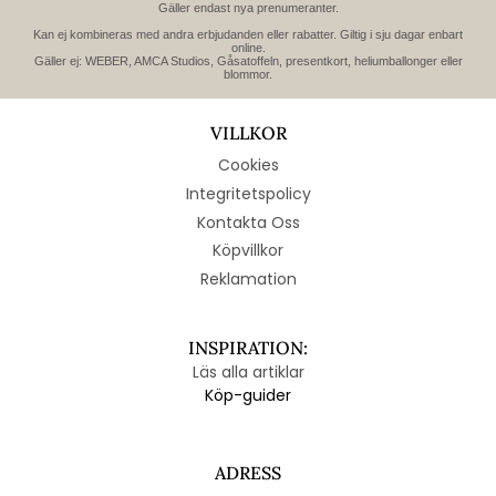
Gäller endast nya prenumeranter.
Kan ej kombineras med andra erbjudanden eller rabatter. Giltig i sju dagar enbart
online.
Gäller ej: WEBER, AMCA Studios, Gåsatoffeln, presentkort, heliumballonger eller
blommor.
VILLKOR
Cookies
Integritetspolicy
Kontakta Oss
Köpvillkor
Reklamation
INSPIRATION:
Läs alla artiklar
Köp-guider
ADRESS