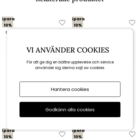
Spara
Spara
10%
10%
till 16/8
till 16/8
VI ANVÄNDER COOKIES
För att ge dig en bättre upplevelse och service
använder sig denna sajt av cookies.
Brafab
Brafab
Hantera cookies
Covelo 3-sits soffa -
Covelo loungefåtölj -
natur/offwhite dyna
natur/offwhite dyna
Godkänn alla cookies
15 291 kr
5 841 kr
16 990 kr
6 490 kr
Spara
Spara
10%
10%