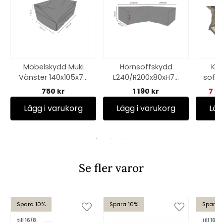
Möbelskydd Muki
Hörnsoffskydd
Kam
Vänster 140x105x70
L240/R200x80xH70
soffa
cm, andas - svart
cm, andas - svart
750 kr
1 190 kr
7 1
Lägg i varukorg
Lägg i varukorg
Läg
Se fler varor
Spara 10%
Spara 10%
Spara
till 16/8
till 16/8