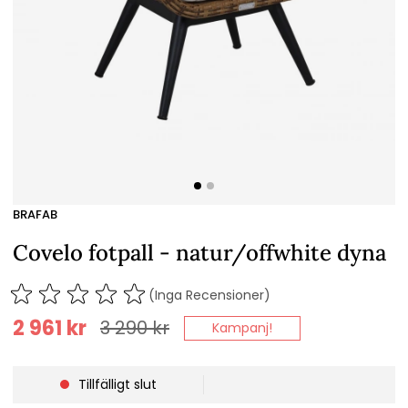
BRAFAB
Covelo fotpall - natur/offwhite dyna
(Inga Recensioner)
2 961
kr
3 290
kr
Kampanj!
Tillfälligt slut