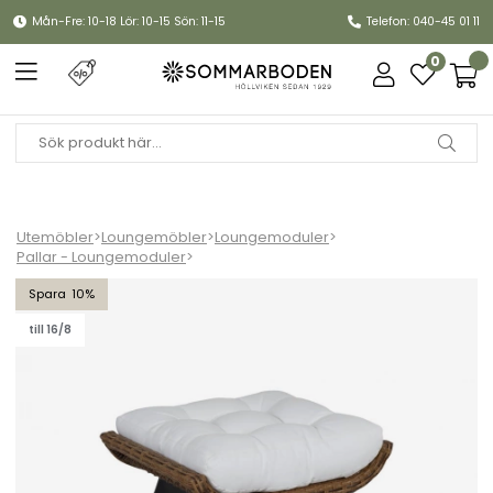
Mån-Fre: 10-18 Lör: 10-15 Sön: 11-15
Telefon: 040-45 01 11
0
Utemöbler
>
Loungemöbler
>
Loungemoduler
>
Pallar - Loungemoduler
>
Covelo fotpall - natur/offwhite dyna
10
till 16/8