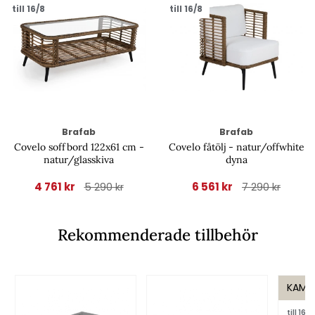
till 16/8
till 16/8
Brafab
Brafab
Covelo soffbord 122x61 cm -
Covelo fåtölj - natur/offwhite
natur/glasskiva
dyna
4 761 kr
6 561 kr
5 290 kr
7 290 kr
Rekommenderade tillbehör
KAMP
till 16/8