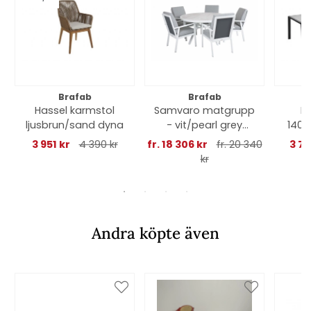
Brafab
Brafab
Hassel karmstol
Samvaro matgrupp
Ly
ljusbrun/sand dyna
- vit/pearl grey
140x
dyna
3 951 kr
4 390 kr
fr. 18 306 kr
fr. 20 340
3 77
kr
Andra köpte även