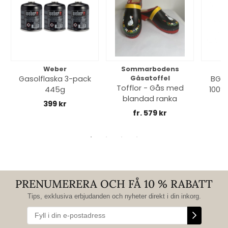
Weber
Sommarbodens
Bi
Gasolflaska 3-pack
Gåsatoffel
BGE 
Tofflor - Gås med
445g
100% 
blandad ranka
399 kr
fr. 579 kr
PRENUMERERA OCH FÅ 10 % RABATT
Tips, exklusiva erbjudanden och nyheter direkt i din inkorg.