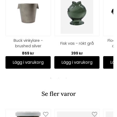
Buck vinkylare -
Floo
Fisk vas - rökt grå
brushed silver
an
859 kr
399 kr
Lägg i varukorg
Lägg i varukorg
Läg
Se fler varor