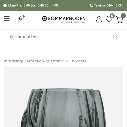
Mån-Fre: 10-18 Lör: 10-15 Sön: 11-15
Telefon: 040-45 01 11
0
Inredning
>
Dekoration
>
Ljusstakar & Ljuslyktor
>
Curva ljushållare - smoke grey