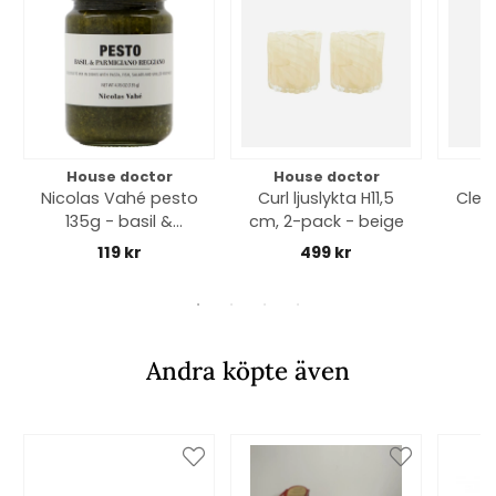
House doctor
House doctor
H
Nicolas Vahé pesto
Curl ljuslykta H11,5
Clea
135g - basil &
cm, 2-pack - beige
parmesan
119 kr
499 kr
Andra köpte även