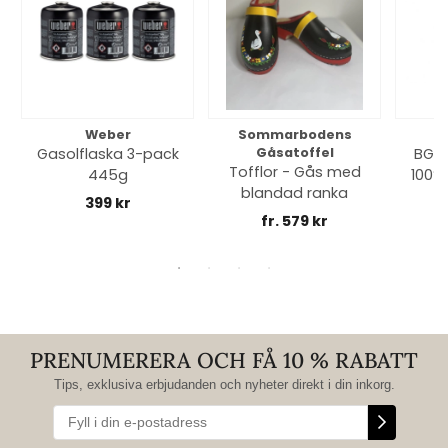
Weber
Sommarbodens
Bi
Gasolflaska 3-pack
Gåsatoffel
BGE 
Tofflor - Gås med
445g
100% 
blandad ranka
399 kr
fr. 579 kr
PRENUMERERA OCH FÅ 10 % RABATT
Tips, exklusiva erbjudanden och nyheter direkt i din inkorg.