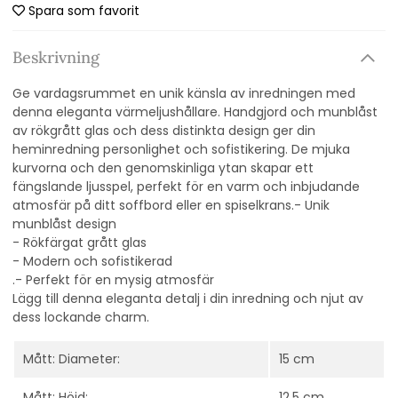
Spara som favorit
Beskrivning
Ge vardagsrummet en unik känsla av inredningen med
denna eleganta värmeljushållare. Handgjord och munblåst
av rökgrått glas och dess distinkta design ger din
heminredning personlighet och sofistikering. De mjuka
kurvorna och den genomskinliga ytan skapar ett
fängslande ljusspel, perfekt för en varm och inbjudande
atmosfär på ditt soffbord eller en spiselkrans.- Unik
munblåst design
- Rökfärgat grått glas
- Modern och sofistikerad
.- Perfekt för en mysig atmosfär
Lägg till denna eleganta detalj i din inredning och njut av
dess lockande charm.
Mått: Diameter:
15 cm
Mått: Höjd:
12,5 cm