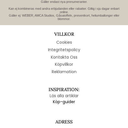
Gäller endast nya prenumeranter.
Kan ej kombineras med andra erbjudanden eller rabatter. Giltig i sju dagar enbart
online.
Gäller ej: WEBER, AMCA Studios, Gåsatoffeln, presentkort, heliumballonger eller
blommor.
VILLKOR
Cookies
Integritetspolicy
Kontakta Oss
Köpvillkor
Reklamation
INSPIRATION:
Läs alla artiklar
Köp-guider
ADRESS