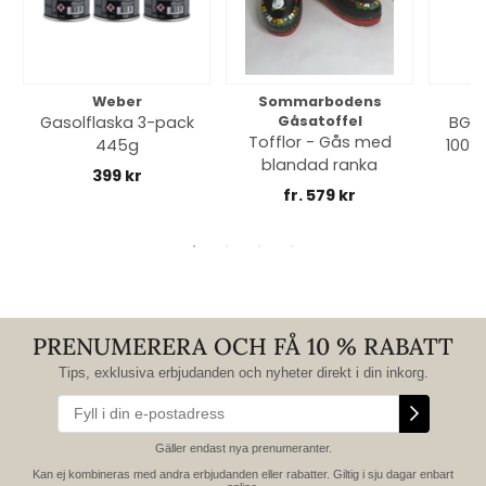
Weber
Sommarbodens
Bi
Gasolflaska 3-pack
Gåsatoffel
BGE 
Tofflor - Gås med
445g
100% 
blandad ranka
399 kr
fr. 579 kr
PRENUMERERA OCH FÅ 10 % RABATT
Tips, exklusiva erbjudanden och nyheter direkt i din inkorg.
Gäller endast nya prenumeranter.
Kan ej kombineras med andra erbjudanden eller rabatter. Giltig i sju dagar enbart