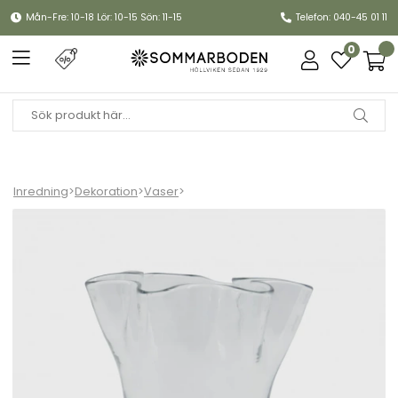
Mån-Fre: 10-18 Lör: 10-15 Sön: 11-15
Telefon: 040-45 01 11
0
Inredning
>
Dekoration
>
Vaser
>
Plis vas H17 cm - clear