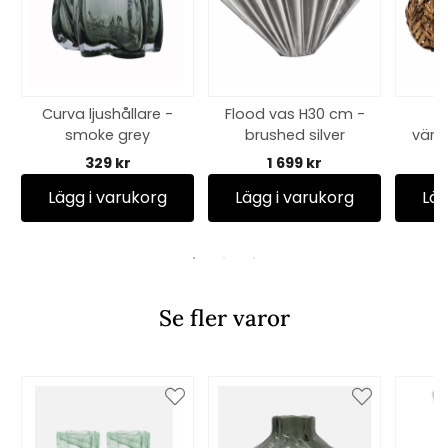
Curva ljushållare -
Flood vas H30 cm -
smoke grey
brushed silver
värm
pa
329 kr
1 699 kr
Lägg i varukorg
Lägg i varukorg
Läg
Se fler varor