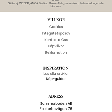
online.
Gäller ej: WEBER, AMCA Studios, Gåsatoffeln, presentkort, heliumballonger eller
blommor.
VILLKOR
Cookies
Integritetspolicy
Kontakta Oss
Köpvillkor
Reklamation
INSPIRATION:
Läs alla artiklar
Köp-guider
ADRESS
Sommarboden AB
Falsterbovägen 76