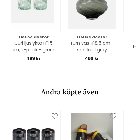
House doctor
House doctor
H
Curl ljuslykta H11,5
Turn vas H18,5 cm -
Fol
cm, 2-pack - green
smoked grey
499 kr
469 kr
Andra köpte även