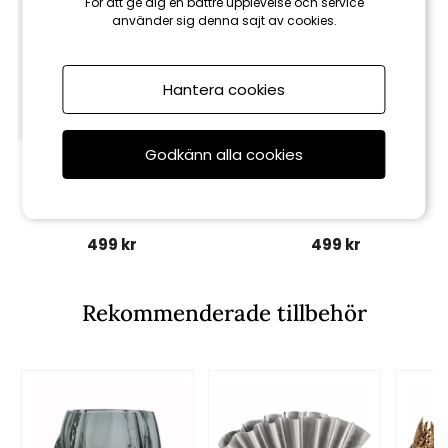
För att ge dig en bättre upplevelse och service
använder sig denna sajt av cookies.
Hantera cookies
Godkänn alla cookies
House doctor
House doctor
Flee vas H20 cm - green
Cuff vas H24 cm - offwhite
499 kr
499 kr
Rekommenderade tillbehör