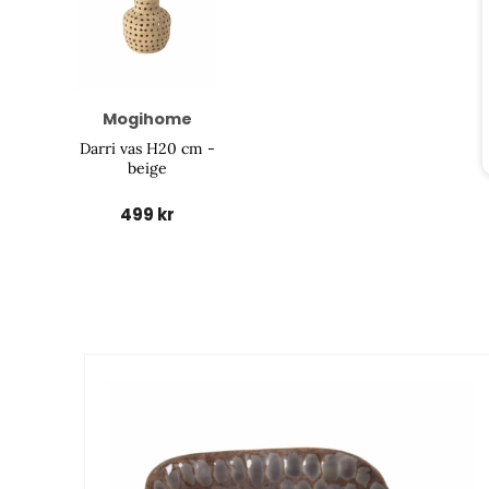
Mogihome
Darri vas H20 cm -
beige
499 kr