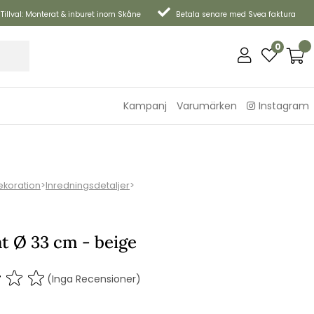
Tillval: Monterat & inburet inom Skåne
Betala senare med Svea faktura
0
Kampanj
Varumärken
Instagram
ekoration
>
Inredningsdetaljer
>
at Ø 33 cm - beige
(Inga Recensioner)