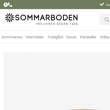
Per
Sommarrea
Utemöbler
Trädgård
Dynor
Parasoller
Grillar
Darri fat Ø 33 cm - beige