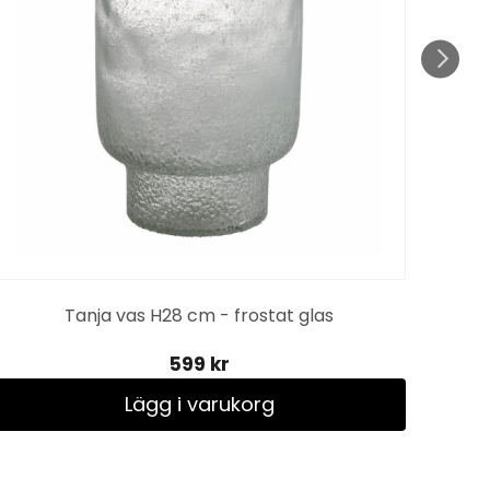
Tanja vas H28 cm - frostat glas
599 kr
Lägg i varukorg