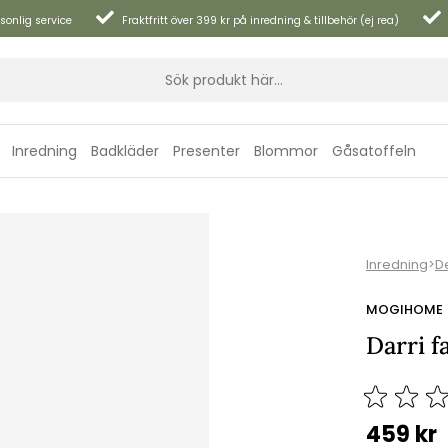
sonlig service
Fraktfritt över 399 kr på inredning & tillbehör (ej rea)
Inredning
Badkläder
Presenter
Blommor
Gåsatoffeln
Inredning
>
D
MOGIHOME
Darri f
459
kr