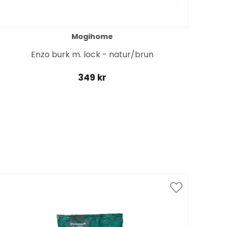
Mogihome
Enzo burk m. lock - natur/brun
349 kr
Spar
till 1