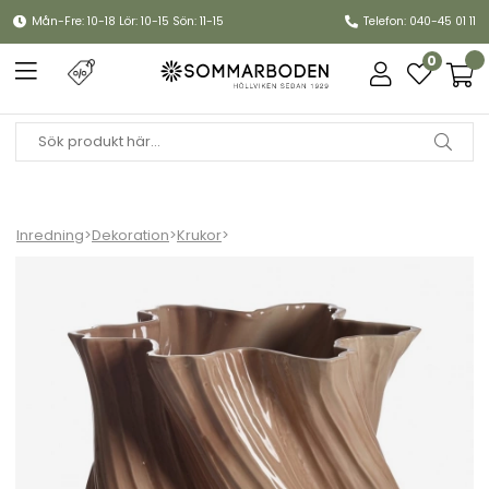
Mån-Fre: 10-18 Lör: 10-15 Sön: 11-15
Telefon: 040-45 01 11
0
Inredning
>
Dekoration
>
Krukor
>
Mindy kruka/vas H25 cm - desert