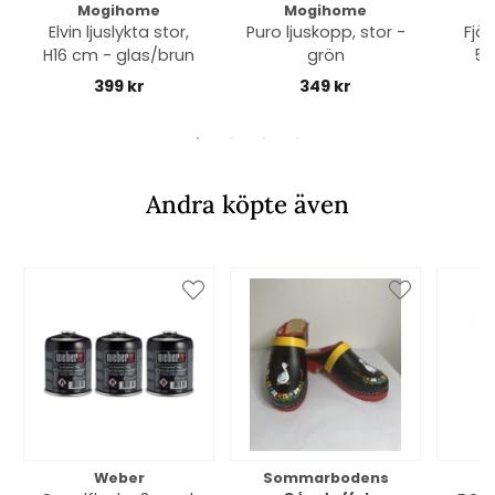
Mogihome
Mogihome
Elvin ljuslykta stor,
Puro ljuskopp, stor -
Fjä
H16 cm - glas/brun
grön
50
399 kr
349 kr
Andra köpte även
Weber
Sommarbodens
Bi