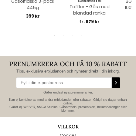
Gasolflaska 3-pack
Gåsatoffel
BGE 
Tofflor - Gås med
445g
100% 
blandad ranka
399 kr
fr. 579 kr
PRENUMERERA OCH FÅ 10 % RABATT
Tips, exklusiva erbjudanden och nyheter direkt i din inkorg.
Gäller endast nya prenumeranter.
Kan ej kombineras med andra erbjudanden eller rabatter. Giltig i sju dagar enbart
online.
Gäller ej: WEBER, AMCA Studios, Gåsatoffeln, presentkort, heliumballonger eller
blommor.
VILLKOR
Cookies