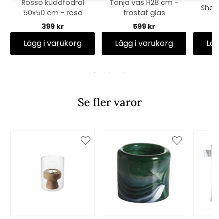
Rosso kuddfodral
Tanja vas H28 cm -
Shell
50x50 cm - rosa
frostat glas
399 kr
599 kr
Lägg i varukorg
Lägg i varukorg
Läg
Se fler varor