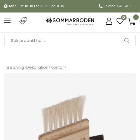
Mån-Fre: 10-18 Lör: 10-15 Sön: 11-15
Telefon: 040-45 01 11
0
Inredning
>
Dekoration
>
Kontor
>
Datorborste kombi - ek