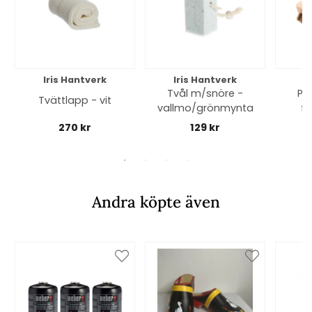
Iris Hantverk
Iris Hantverk
I
Tvål m/snöre -
Pa
Tvättlapp - vit
vallmo/grönmynta
f
270 kr
129 kr
Andra köpte även