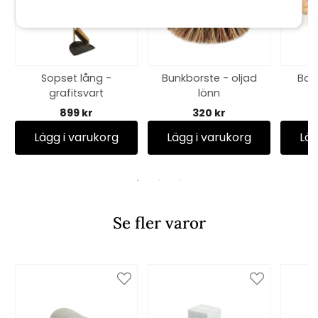
Sopset lång -
Bunkborste - oljad
Bak
grafitsvart
lönn
899 kr
320 kr
Lägg i varukorg
Lägg i varukorg
Läg
Se fler varor