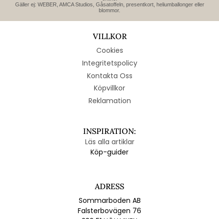
Gäller ej: WEBER, AMCA Studios, Gåsatoffeln, presentkort, heliumballonger eller
blommor.
VILLKOR
Cookies
Integritetspolicy
Kontakta Oss
Köpvillkor
Reklamation
INSPIRATION:
Läs alla artiklar
Köp-guider
ADRESS
Sommarboden AB
Falsterbovägen 76