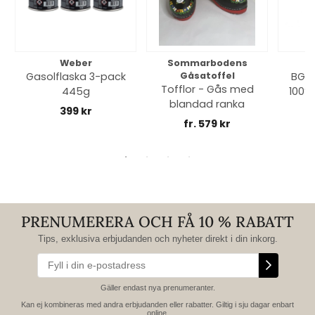
Weber
Sommarbodens
Bi
Gasolflaska 3-pack
Gåsatoffel
BGE 
Tofflor - Gås med
445g
100% 
blandad ranka
399 kr
fr. 579 kr
PRENUMERERA OCH FÅ 10 % RABATT
Tips, exklusiva erbjudanden och nyheter direkt i din inkorg.
Gäller endast nya prenumeranter.
Kan ej kombineras med andra erbjudanden eller rabatter. Giltig i sju dagar enbart
online.