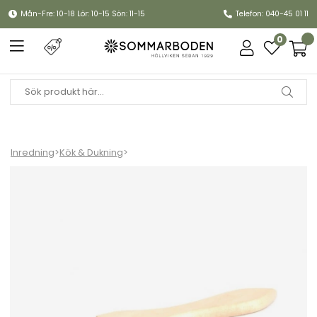
Mån-Fre: 10-18 Lör: 10-15 Sön: 11-15
Telefon: 040-45 01 11
0
Inredning
>
Kök & Dukning
>
Brödpensel - vaxad björk