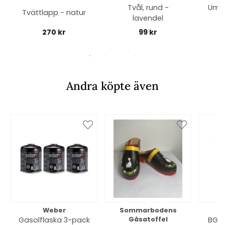
Tvål, rund -
Umbr
Tvättlapp - natur
lavendel
270 kr
99 kr
Andra köpte även
Weber
Sommarbodens
Bi
Gasolflaska 3-pack
Gåsatoffel
BGE 