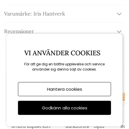
Varumärke: Iris Hantverk
Recensioner
VI ANVÄNDER COOKIES
Rekommenderade tillbehör
För att ge dig en bättre upplevelse och service
använder sig denna sajt av cookies.
Hantera cookies
Godkänn alla cookies
Umbra sopset kort
Bunkborste - oljad
Bak