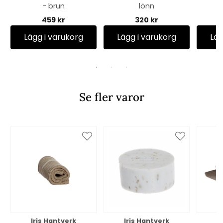
- brun
lönn
459 kr
320 kr
Lägg i varukorg
Lägg i varukorg
Läg
Se fler varor
Iris Hantverk
Iris Hantverk
I