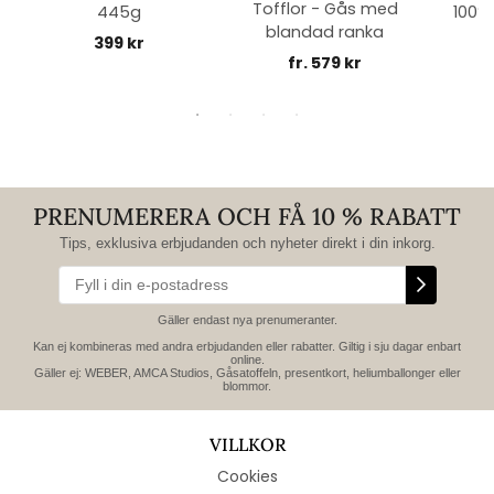
Tofflor - Gås med
445g
100% 
blandad ranka
399 kr
fr. 579 kr
PRENUMERERA OCH FÅ 10 % RABATT
Tips, exklusiva erbjudanden och nyheter direkt i din inkorg.
Gäller endast nya prenumeranter.
Kan ej kombineras med andra erbjudanden eller rabatter. Giltig i sju dagar enbart
online.
Gäller ej: WEBER, AMCA Studios, Gåsatoffeln, presentkort, heliumballonger eller
blommor.
VILLKOR
Cookies