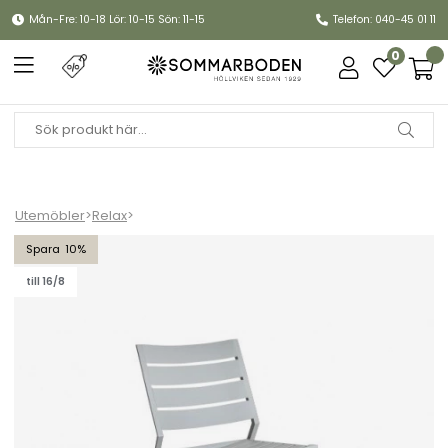
Mån-Fre: 10-18 Lör: 10-15 Sön: 11-15
Telefon: 040-45 01 11
0
Utemöbler
>
Relax
>
Delia relaxstol - light grey
10
till 16/8