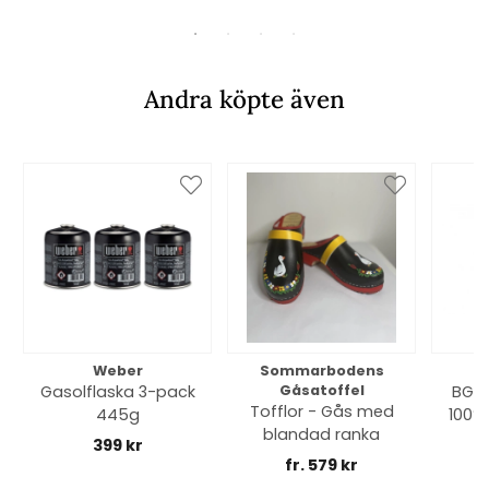
Andra köpte även
Weber
Sommarbodens
Bi
Gasolflaska 3-pack
Gåsatoffel
BGE 
Tofflor - Gås med
445g
100% 
blandad ranka
399 kr
fr. 579 kr