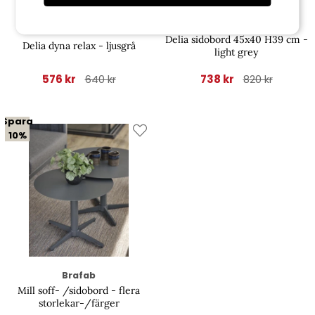
Brafab
Brafab
Delia sidobord 45x40 H39 cm -
Delia dyna relax - ljusgrå
light grey
576 kr
738 kr
640 kr
820 kr
Spara
10%
Brafab
Mill soff- /sidobord - flera
storlekar-/färger