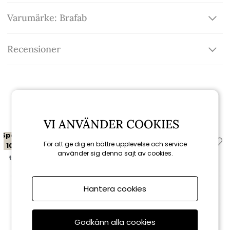
Varumärke: Brafab
Recensioner
Relaterade produkter
VI ANVÄNDER COOKIES
Spara
Spara
För att ge dig en bättre upplevelse och service
10%
10%
använder sig denna sajt av cookies.
till 16/8
till 16/8
Hantera cookies
Godkänn alla cookies