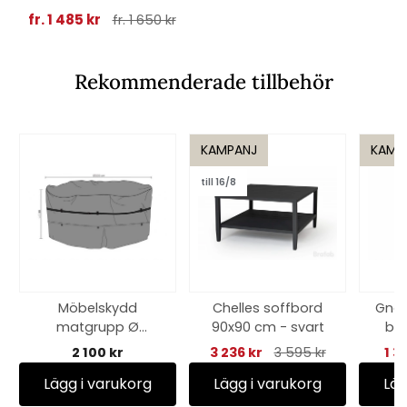
fr. 1 485 kr
fr. 1 650 kr
Rekommenderade tillbehör
KAMPANJ
KAMP
till 16/8
Möbelskydd
Chelles soffbord
Gnar
matgrupp Ø
90x90 cm - svart
bar
300xH80 cm, andas
2 100 kr
3 236 kr
3 595 kr
1 3
- svart
Lägg i varukorg
Lägg i varukorg
Läg