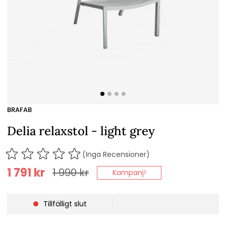
BRAFAB
Delia relaxstol - light grey
(Inga Recensioner)
1 791
kr
1 990
kr
Kampanj!
Tillfälligt slut