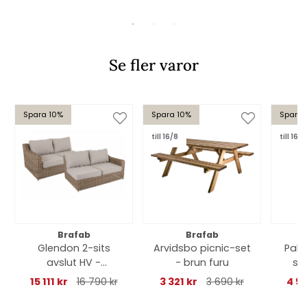
Se fler varor
Spara 10%
Spara 10%
Spara 
till 16/8
till 16/8
Brafab
Brafab
Glendon 2-sits
Arvidsbo picnic-set
Pal
avslut HV -
- brun furu
sv
rustic/beige dyna
15 111 kr
16 790 kr
3 321 kr
3 690 kr
4 94