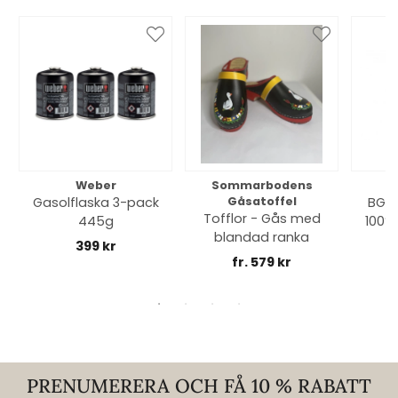
Weber
Sommarbodens
Bi
Gasolflaska 3-pack
Gåsatoffel
BGE 
Tofflor - Gås med
445g
100% 
blandad ranka
399 kr
fr. 579 kr
PRENUMERERA OCH FÅ 10 % RABATT