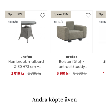
Spara 10%
Spara 10%
Spara 
till 16/8
till 16/8
till 16/8
Brafab
Brafab
Hornbrook matbord
Bolster fåtölj -
Lil
Ø 80 H73 cm -
antracit/teddy
grå/glas
verde
2 516 kr
2 795 kr
8 991 kr
9 990 kr
1 2
Andra köpte även