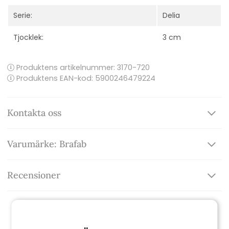
Serie:
Delia
Tjocklek:
3 cm
Produktens artikelnummer:
3170-720
Produktens EAN-kod: 5900246479224
Kontakta oss
Varumärke: Brafab
Recensioner
Relaterade produkter