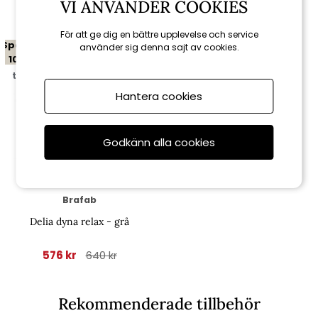
VI ANVÄNDER COOKIES
För att ge dig en bättre upplevelse och service
Spara
använder sig denna sajt av cookies.
10%
till 16/8
Hantera cookies
Godkänn alla cookies
Brafab
Delia dyna relax - grå
576 kr
640 kr
Rekommenderade tillbehör