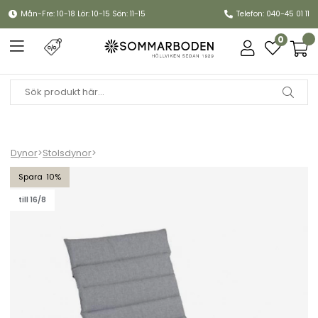
Mån-Fre: 10-18 Lör: 10-15 Sön: 11-15
Telefon: 040-45 01 11
0
Dynor
>
Stolsdynor
>
Delia dyna relax - ljusgrå
10
till 16/8