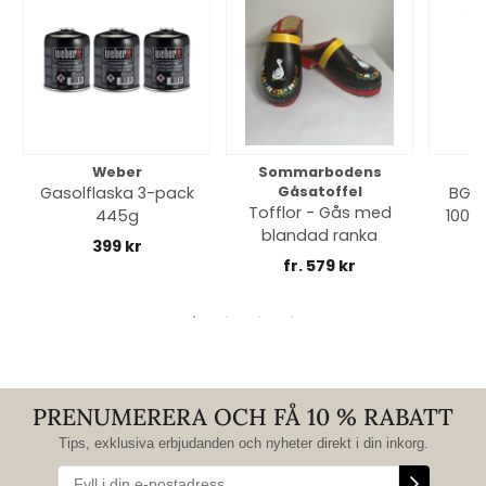
Weber
Sommarbodens
Bi
Gasolflaska 3-pack
Gåsatoffel
BGE 
Tofflor - Gås med
445g
100% 
blandad ranka
399 kr
fr. 579 kr
PRENUMERERA OCH FÅ 10 % RABATT
Tips, exklusiva erbjudanden och nyheter direkt i din inkorg.