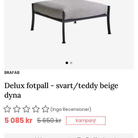
BRAFAB
Delux fotpall - svart/teddy beige
dyna
(Inga Recensioner)
5 085
kr
5 650
kr
Kampanj!