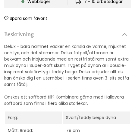
Webblager
7 - 10 arbetsdagar
Spara som favorit
Beskrivning
Delux - bara namnet väcker en känsla av värme, mjukhet
och lyx, och det stämmer. Delux fotpall/ottoman är
bekväm och inbjudande med en rostfri stålram samt extra
mjuk dyna i Super-Soft skum. Tyget på dynan är i bouclé-
inspirerat solefin-tyg i teddy beige. Delux erbjuder allt du
kan önska dig i en utemöbel. I serien finns även 3-sits soffa
samt fåtölj.
Önskas ett soffbord till? Kombinera gärna med Hallavara
soffbord som finns i flera olika storlekar.
Färg:
Svart/teddy beige dyna
Mått: Bredd:
79 cm