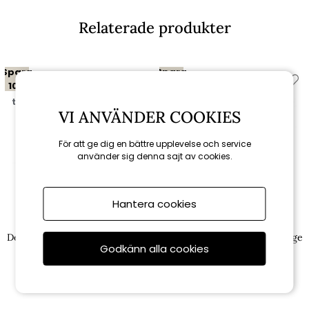
Relaterade produkter
Spara
Spara
10%
10%
till 16/8
till 16/8
VI ANVÄNDER COOKIES
För att ge dig en bättre upplevelse och service
använder sig denna sajt av cookies.
Hantera cookies
Brafab
Brafab
Delux 3-sits soffa - svart/teddy
Delux fåtölj - svart/teddy beige
Godkänn alla cookies
beige dyna
dyna
17 955 kr
8 955 kr
19 950 kr
9 950 kr