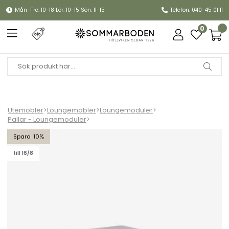
Mån-Fre: 10-18 Lör: 10-15 Sön: 11-15
Telefon: 040-45 01 11
0
Utemöbler
>
Loungemöbler
>
Loungemoduler
>
Pallar - Loungemoduler
>
Delux fotpall - svart/teddy beige dyna
10
till 16/8