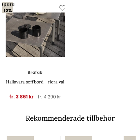
Spara
10%
Brafab
Hallavara soffbord - flera val
fr. 3 861 kr
fr. 4 290 kr
Rekommenderade tillbehör