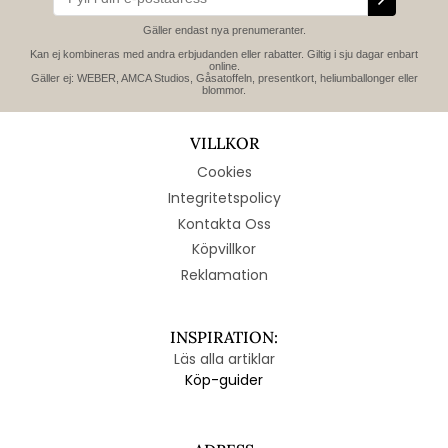
Gäller endast nya prenumeranter.
Kan ej kombineras med andra erbjudanden eller rabatter. Giltig i sju dagar enbart
online.
Gäller ej: WEBER, AMCA Studios, Gåsatoffeln, presentkort, heliumballonger eller
blommor.
VILLKOR
Cookies
Integritetspolicy
Kontakta Oss
Köpvillkor
Reklamation
INSPIRATION:
Läs alla artiklar
Köp-guider