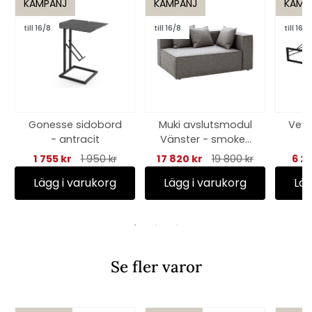
KAMPANJ
KAMPANJ
KAMP
till 16/8
till 16/8
till 16/8
Gonesse sidobord
Muki avslutsmodul
Vevi 
- antracit
Vänster - smokey
grey
1 755 kr
1 950 kr
17 820 kr
19 800 kr
6 2
Lägg i varukorg
Lägg i varukorg
Läg
Se fler varor