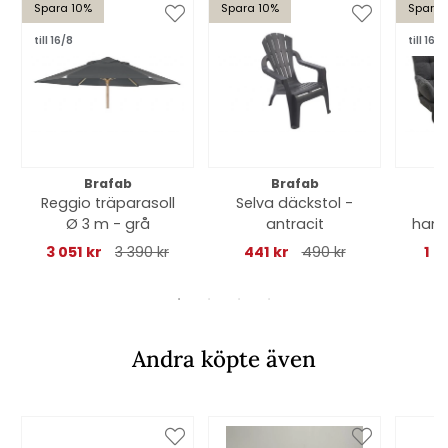
Spara 10%
Spara 10%
Spara 
till 16/8
till 16/8
Brafab
Brafab
Reggio träparasoll
Selva däckstol -
S
Ø 3 m - grå
antracit
hamm
3 051 kr
3 390 kr
441 kr
490 kr
1 9
Andra köpte även