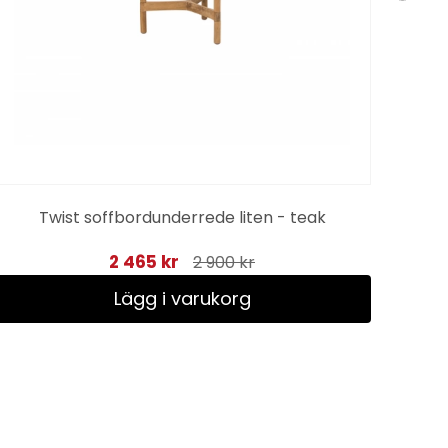
Twist soffbordunderrede liten - teak
2 465 kr
2 900 kr
Lägg i varukorg