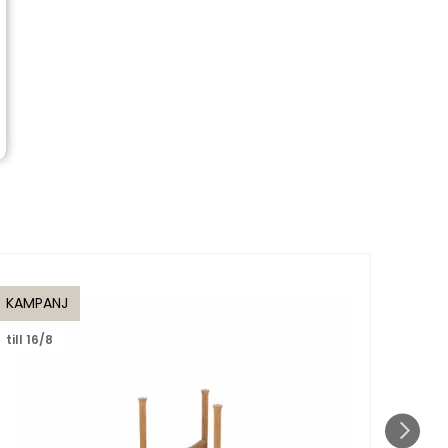
KAMPANJ
KAMP
till 16/8
till 1