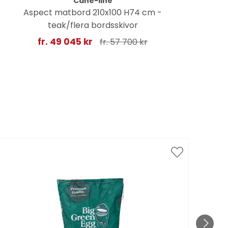
Cane-line
Aspect matbord 210x100 H74 cm -
Str
teak/flera bordsskivor
fr. 49 045 kr
fr. 57 700 kr
Spar
till 1