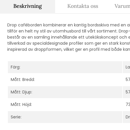
Beskrivning
Kontakta oss
Varum
Drop caféborden kombinerar en kantig bordsskiva med en 
tillför en helt ny stil av utomhusbord till vårt sortiment. Dr
består av en samling innehållande ett utekökskoncept och 
tillverkad av specialdesignade profiler som ger en stark konst
inspirerad av droppformen, vilket ger en profil med både ka
Färg:
La
Mått: Bredd:
5
Mått: Djup:
5
Mått: Höjd:
7
Serie:
D