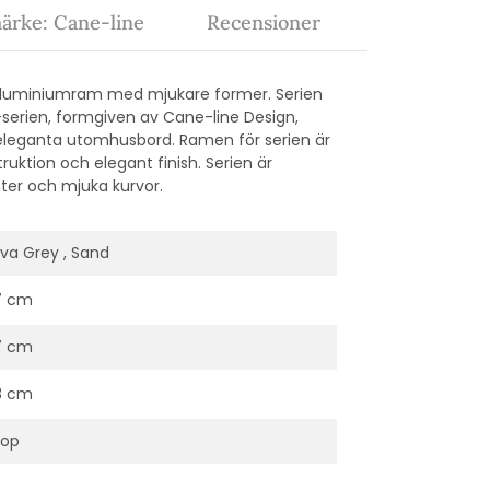
ärke: Cane-line
Recensioner
aluminiumram med mjukare former. Serien
op-serien, formgiven av Cane-line Design,
eleganta utomhusbord. Ramen för serien är
ruktion och elegant finish. Serien är
nter och mjuka kurvor.
va Grey , Sand
7 cm
7 cm
3 cm
rop