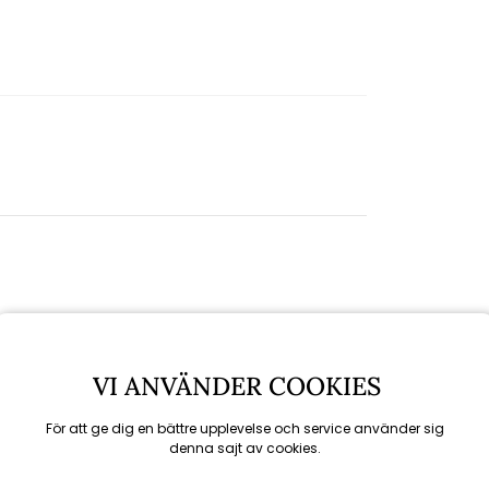
Spara
VI ANVÄNDER COOKIES
15%
6/8
till 16/8
För att ge dig en bättre upplevelse och service använder sig
denna sajt av cookies.