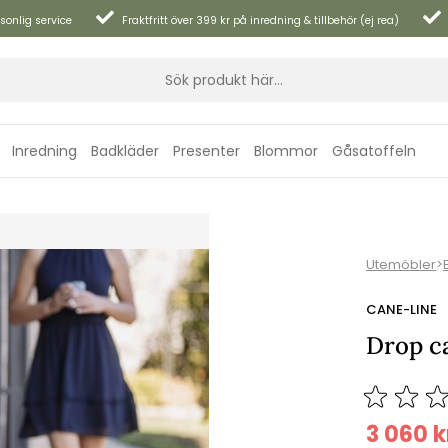
sonlig service
Fraktfritt över 399 kr på inredning & tillbehör (ej rea)
Inredning
Badkläder
Presenter
Blommor
Gåsatoffeln
Utemöbler
>
CANE-LINE
Drop ca
3 060
k