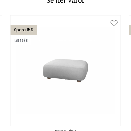
Se fler varor
Spara 15%
till 16/8