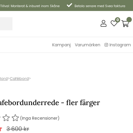
Tillval: Monterat & inburet inom Skåne
Betala senare med Svea faktura
0
Kampanj
Varumärken
Instagram
Bord
>
Cafébord
>
febordunderrede - fler färger
(Inga Recensioner)
r
3 600
kr