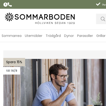
Per
Sommarrea
Utemöbler
Trädgård
Dynor
Parasoller
Grillar
Drop cafebordunderrede - fler färger
15
till 16/8