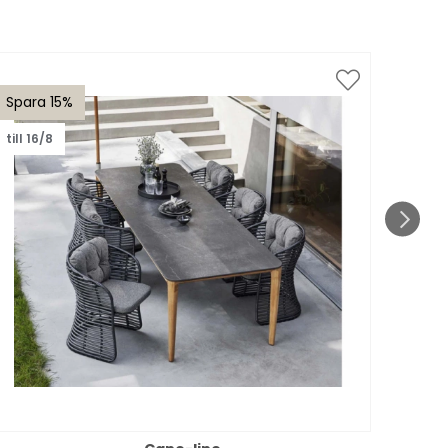
Spara 15%
Spar
till 16/8
till 1