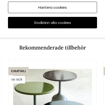
ane-line
Cane-line
Hantera cookies
skiva Ø 60 cm -
Bordsskiva Ø 60 cm -
teak
fler färger
Godkänn alla cookies
3 200 kr
2 400 kr
0 kr
2 040 kr
Rekommenderade tillbehör
KAMPANJ
till 16/8