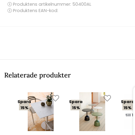
Produktens artikelnummer:
50400AL
Produktens EAN-kod:
Relaterade produkter
Spara
Spara
Spara
15%
15%
15%
till 1