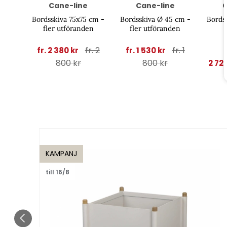
Cane-line
Cane-line
C
Bordsskiva 75x75 cm -
Bordsskiva Ø 45 cm -
Bords
fler utföranden
fler utföranden
fr. 2
fr. 1
fr. 2 380 kr
fr. 1 530 kr
800 kr
800 kr
2 72
KAMPANJ
till 16/8