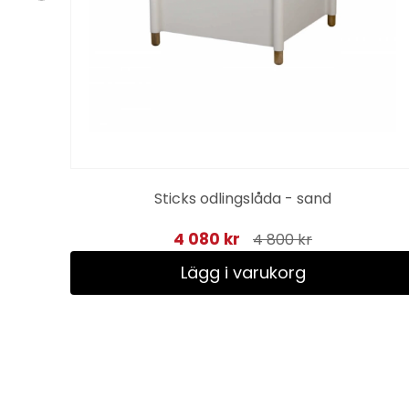
a -
Sticks odlingslåda - sand
4 080 kr
4 800 kr
Lägg i varukorg