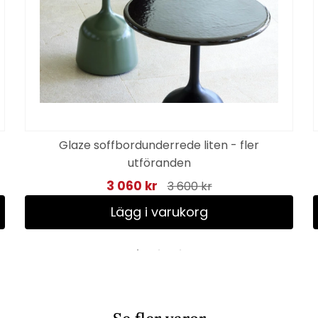
Glaze soffbordunderrede liten - fler
utföranden
3 060 kr
3 600 kr
Lägg i varukorg