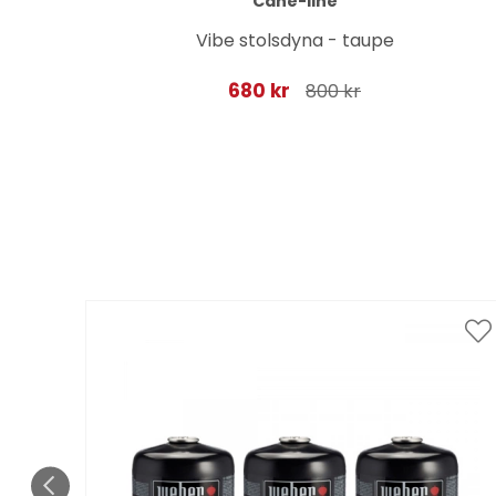
Cane-line
as
Vibe stolsdyna - taupe
680 kr
800 kr