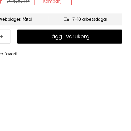
r
2 400
kr
Kampanj!
Webblager, fåtal
7-10 arbetsdagar
Lägg i varukorg
m favorit