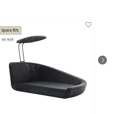
Spara 15%
Spar
till 16/8
till 1