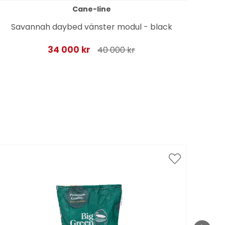
Cane-line
Savannah daybed vänster modul - black
34 000 kr
40 000 kr
Spar
till 1