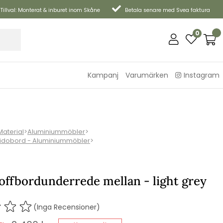
Tillval: Monterat & inburet inom Skåne
Betala senare med Svea faktura
0
Kampanj
Varumärken
Instagram
Material
>
Aluminiummöbler
>
Sidobord - Aluminiummöbler
>
offbordunderrede mellan - light grey
(Inga Recensioner)