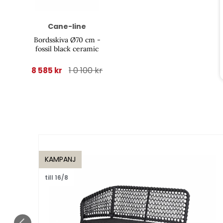
Cane-line
Bordsskiva Ø70 cm -
fossil black ceramic
1 0 100 kr
8 585 kr
KAMPANJ
till 16/8