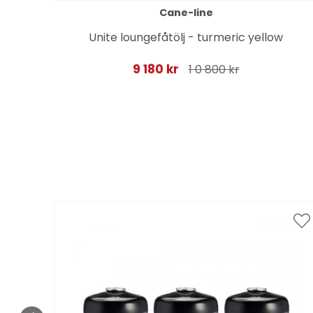
Cane-line
multi
Unite loungefåtölj - turmeric yellow
9 180 kr
1 0 800 kr