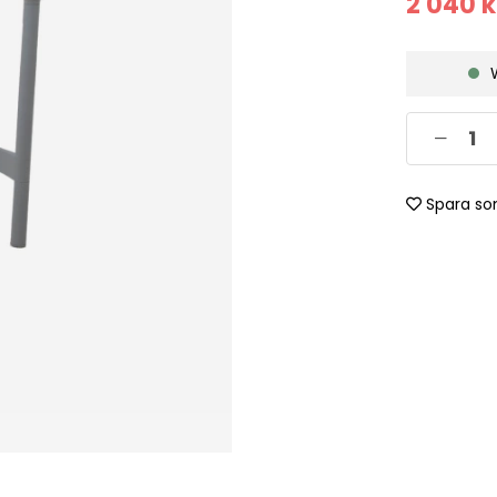
2 040
k
Spara so