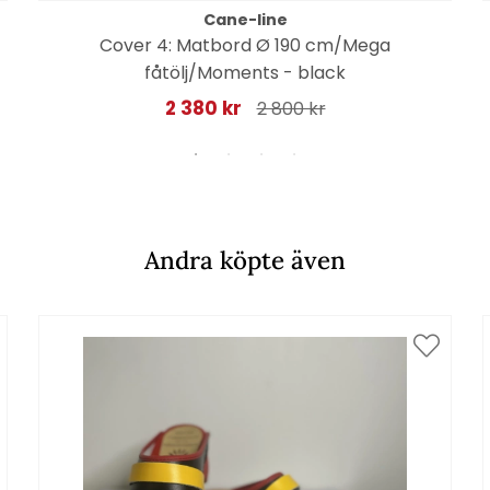
Cane-line
Cover 4: Matbord Ø 190 cm/Mega
fåtölj/Moments - black
2 380 kr
2 800 kr
Andra köpte även