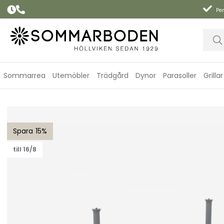
Per
Sommarrea
Utemöbler
Trädgård
Dynor
Parasoller
Grillar
Twist soffbordunderrede mellan - light grey
15
till 16/8