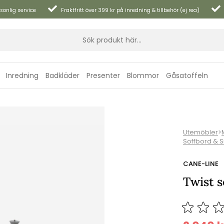
sonlig service
Fraktfritt över 399 kr på inredning & tillbehör (ej rea)
Inredning
Badkläder
Presenter
Blommor
Gåsatoffeln
Utemöbler
>
Soffbord & 
CANE-LINE
Twist s