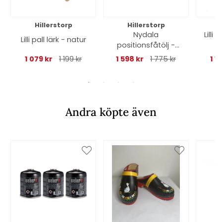
Hillerstorp
Hillerstorp
Nydala
Lilli 
Lilli pall lärk - natur
positionsfåtölj -
svart
1 079 kr
1 199 kr
1 598 kr
1 775 kr
1 1
Andra köpte även