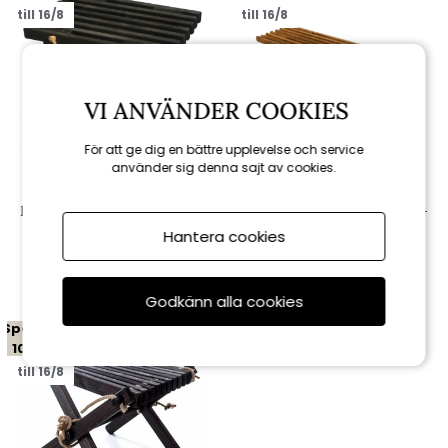
till 16/8
till 16/8
VI ANVÄNDER COOKIES
För att ge dig en bättre upplevelse och service
använder sig denna sajt av cookies.
Hillerstorp
Hillerstorp
Ecobench 60 cm furu oljad -
Ecobench 120 cm ask oljad -
svart
brun
Hantera cookies
980 kr
1 574 kr
1 089 kr
1 749 kr
Godkänn alla cookies
Spara
10%
till 16/8