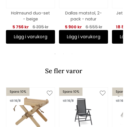
Holmsund duo-set
Dallas matstol, 2-
Jet s
- beige
pack - natur
5 756 kr
6 395 kr
5 900 kr
6 555 kr
18 87
Lägg i varukorg
Lägg i varukorg
Läg
Se fler varor
Spara 10%
Spara 10%
Spara 
till 16/8
till 16/8
till 16/8