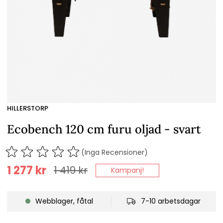
HILLERSTORP
Ecobench 120 cm furu oljad - svart
(Inga Recensioner)
1 277
kr
1 419
kr
Kampanj!
Webblager, fåtal
7-10 arbetsdagar