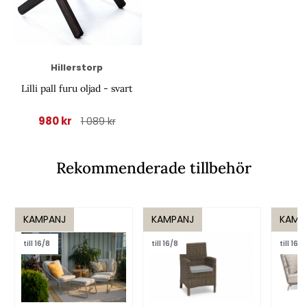
Hillerstorp
Lilli pall furu oljad - svart
980 kr
1 089 kr
Rekommenderade tillbehör
KAMPANJ
KAMPANJ
KAMP
till 16/8
till 16/8
till 16/8