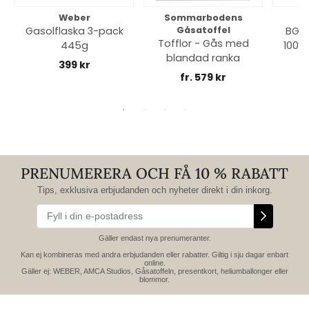
Weber
Sommarbodens
Bi
Gasolflaska 3-pack
Gåsatoffel
BGE 
Tofflor - Gås med
445g
100% 
blandad ranka
399 kr
fr. 579 kr
PRENUMERERA OCH FÅ 10 % RABATT
Tips, exklusiva erbjudanden och nyheter direkt i din inkorg.
Gäller endast nya prenumeranter.
Kan ej kombineras med andra erbjudanden eller rabatter. Giltig i sju dagar enbart
online.
Gäller ej: WEBER, AMCA Studios, Gåsatoffeln, presentkort, heliumballonger eller
blommor.