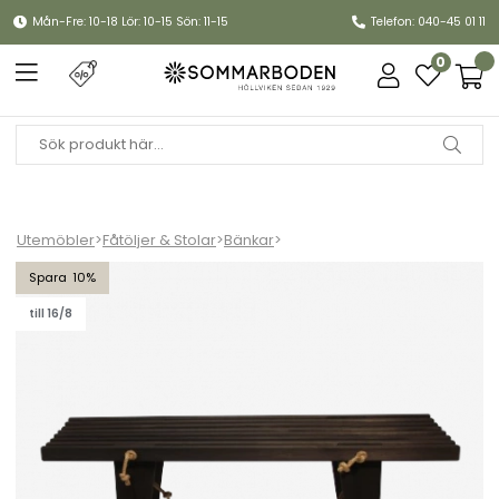
Mån-Fre: 10-18 Lör: 10-15 Sön: 11-15
Telefon: 040-45 01 11
0
Utemöbler
>
Fåtöljer & Stolar
>
Bänkar
>
Ecobench 120 cm furu oljad - svart
10
till 16/8