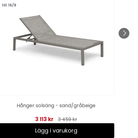
till 16/8
Hånger solsäng - sand/gråbeige
3 113 kr
3 459 kr
Lägg i varukorg