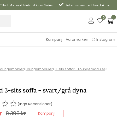
Tillval: Monterat & inburet inom Skåne
Betala senare med Svea faktura
0
Kampanj
Varumärken
Instagram
Loungemöbler
>
Loungemoduler
>
3-sits soffor - Loungemoduler
>
P
 3-sits soffa - svart/grå dyna
(Inga Recensioner)
r
8 395
kr
Kampanj!