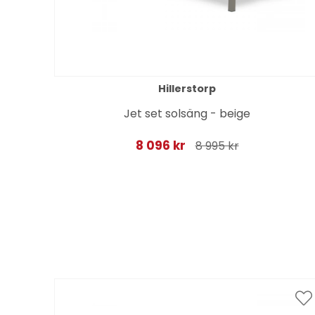
Hillerstorp
Jet set solsäng - beige
8 096 kr
8 995 kr