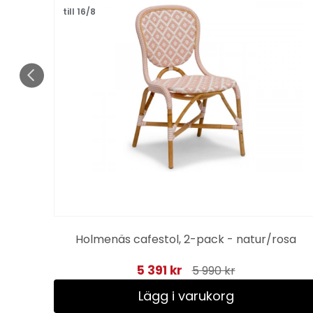
till 16/8
 vit
Holmenäs cafestol, 2-pack - natur/rosa
5 391 kr
5 990 kr
Lägg i varukorg