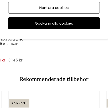
Hantera cookies
6/8
Godkänn alla cookies
illerstorp
 soffbord Ø 80
9 cm - svart
3 145 kr
1 kr
Rekommenderade tillbehör
KAMPANJ