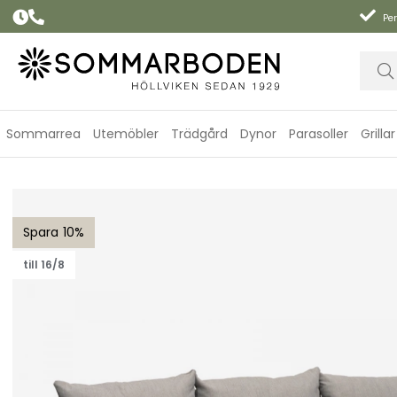
Per
Sommarrea
Utemöbler
Trädgård
Dynor
Parasoller
Grillar
Lersund 3-sits soffa - svart/grå dyna
10
till 16/8