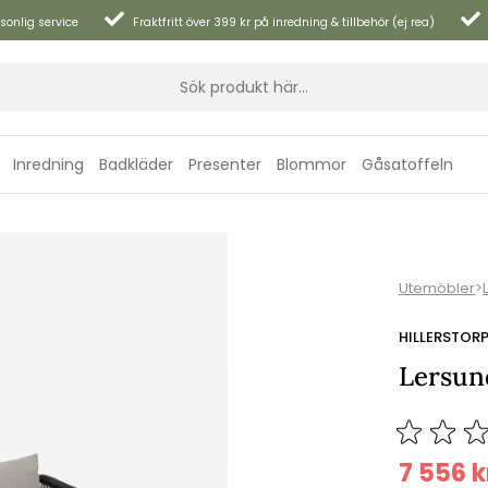
sonlig service
Fraktfritt över 399 kr på inredning & tillbehör (ej rea)
Inredning
Badkläder
Presenter
Blommor
Gåsatoffeln
Utemöbler
>
HILLERSTOR
Lersund
7 556
k