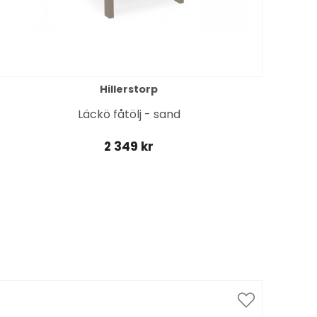
Hillerstorp
Läckö fåtölj - sand
2 349 kr
Spar