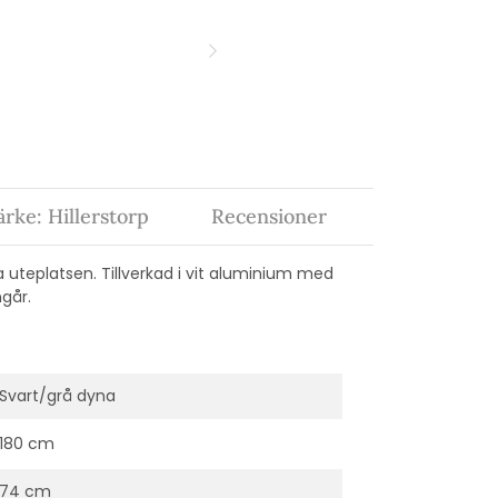
rke: Hillerstorp
Recensioner
a uteplatsen. Tillverkad i vit aluminium med
ngår.
Svart/grå dyna
180 cm
74 cm