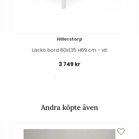
Hillerstorp
Läckö bord 80x135 H69 cm - vit
3 749 kr
Andra köpte även