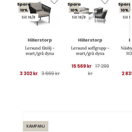
Spara
Spara
Spara
10%
10%
10%
till 16/8
till 16/8
till 1
Hillerstorp
Hillerstorp
H
Lersund fåtölj -
Lersund soffgrupp -
Näsby
svart/grå dyna
svart/grå dyna
H3
17 299
15 569 kr
3 669 kr
kr
3 302 kr
2 83
KAMPANJ