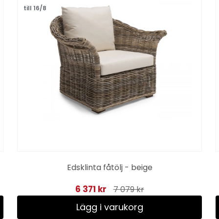
till 16/8
Edsklinta fåtölj - beige
6 371 kr
7 079 kr
Lägg i varukorg