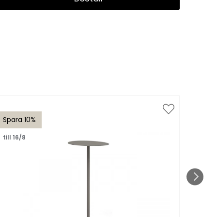
Spara 10%
Spar
till 16/8
till 1