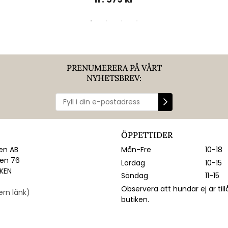
PRENUMERERA PÅ VÅRT
NYHETSBREV:
ÖPPETTIDER
n AB
Mån-Fre
10-18
gen 76
Lördag
10-15
IKEN
Söndag
11-15
Observera att hundar ej är till
tern länk)
butiken.