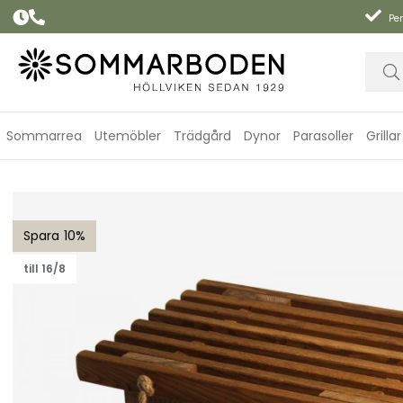
Per
Sommarrea
Utemöbler
Trädgård
Dynor
Parasoller
Grillar
Ecobench 60 - oljad ask/brun
10
till 16/8