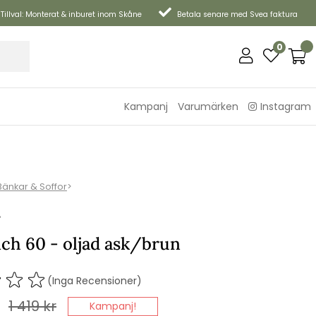
Tillval: Monterat & inburet inom Skåne
Betala senare med Svea faktura
0
Kampanj
Varumärken
Instagram
Bänkar & Soffor
>
P
ch 60 - oljad ask/brun
(Inga Recensioner)
1 419
kr
Kampanj!