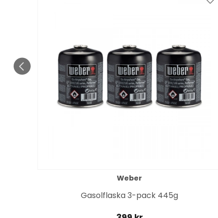
Weber
it
Gasolflaska 3-pack 445g
399 kr