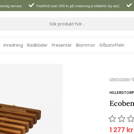
sonlig service
Fraktfritt över 399 kr på inredning & tillbehör (ej rea)
Inredning
Badkläder
Presenter
Blommor
Gåsatoffeln
Utemöbler
>
HILLERSTOR
Ecoben
1 277
kr