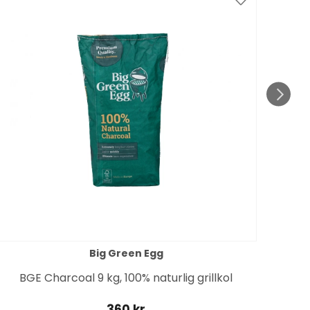
Spar
till 1
Big Green Egg
BGE Charcoal 9 kg, 100% naturlig grillkol
360 kr