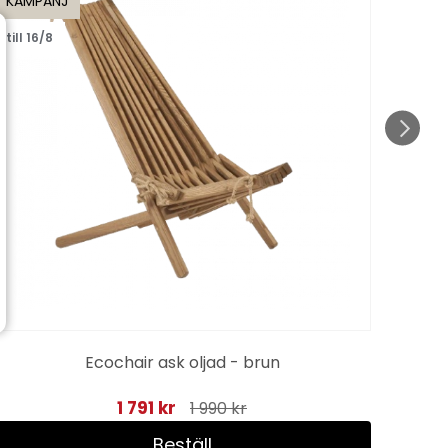
KAMPANJ
till 16/8
Ecochair ask oljad - brun
1 791 kr
1 990 kr
Beställ