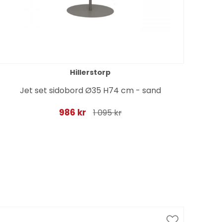
Hillerstorp
Jet set sidobord Ø35 H74 cm - sand
986 kr
1 095 kr