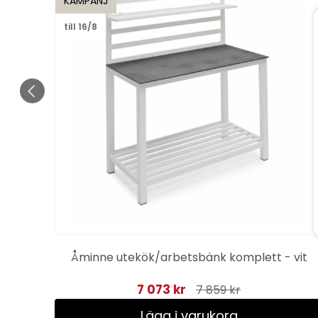
KAMPANJ
till 16/8
Åminne utekök/arbetsbänk komplett - vit
7 073 kr
7 859 kr
Lägg i varukorg