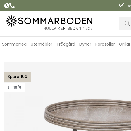
Per
Sommarrea
Utemöbler
Trädgård
Dynor
Parasoller
Grillar
Leicester bord Ø50 H55 cm - grå
10
till 16/8