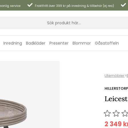
sonlig service
Fraktfritt över 399 kr på inredning & tillbehör (ej rea)
Inredning
Badkläder
Presenter
Blommor
Gåsatoffeln
Utemöbler
>
HILLERSTOR
Leices
2 349
k