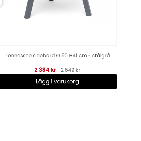
Tennessee sidobord Ø 50 H41 cm - stålgrå
2 384 kr
2 649 kr
Lägg i varukorg