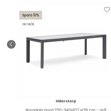
Spara 10%
till 16/8
Hillerstorp
art
Borgdala bord 220-340x107 H76 cm - grå