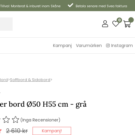
Tillval: Monterat & inburet inom Skåne
Betala senare med Svea faktura
0
Kampanj
Varumärken
Instagram
Bord
>
Soffbord & Sidobord
>
P
ter bord Ø50 H55 cm - grå
(Inga Recensioner)
r
2 610
kr
Kampanj!