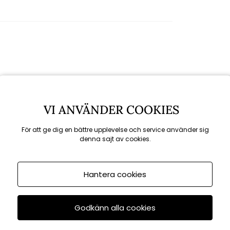
Rekommenderade tillbehör
VI ANVÄNDER COOKIES
För att ge dig en bättre upplevelse och service använder sig
KAMPANJ
denna sajt av cookies.
till 16/8
Hantera cookies
Godkänn alla cookies