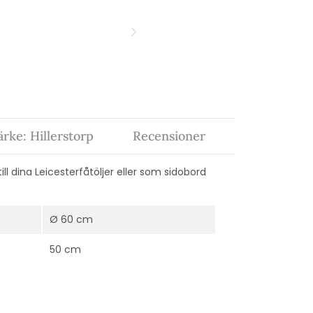
rke: Hillerstorp
Recensioner
ll dina Leicesterfåtöljer eller som sidobord
Ø 60 cm
50 cm