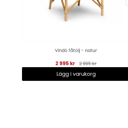
Vindö fåtölj - natur
2 995 kr
2 995 kr
Lägg i varukorg