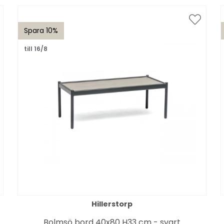
Spara 10%
till 16/8
Hillerstorp
Bolmsö bord 40x80 H33 cm - svart