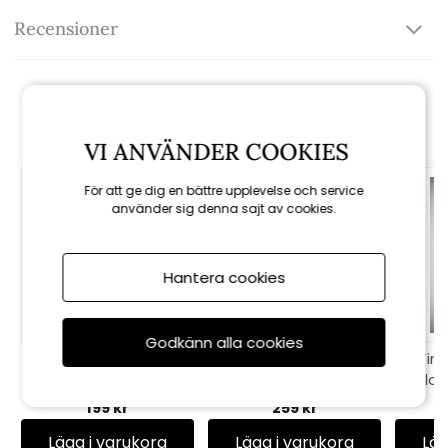
Recensioner
Rekommenderade tillbehör
VI ANVÄNDER COOKIES
För att ge dig en bättre upplevelse och service
använder sig denna sajt av cookies.
Hantera cookies
Godkänn alla cookies
Ziggy cocktailglas -
Nilla ljuskopp 10 cm
Tind
svart
- puder
block
199 kr
259 kr
Lägg i varukorg
Lägg i varukorg
Läg