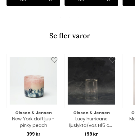
Se fler varor
Olsson & Jensen
Olsson & Jensen
Ols
New York doftljus -
Lucy hurricane
Made
pinky peach
ljuslykta/vas H15 cm
- clear
399 kr
199 kr