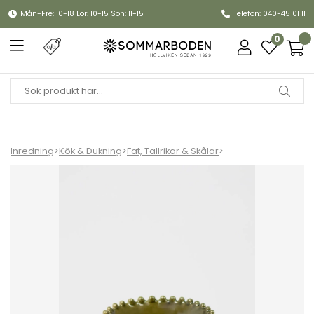
Mån-Fre: 10-18 Lör: 10-15 Sön: 11-15
Telefon: 040-45 01 11
0
Inredning
>
Kök & Dukning
>
Fat, Tallrikar & Skålar
>
Eden skål Ø17 cm - grön