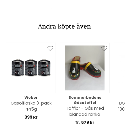
Andra köpte även
Weber
Sommarbodens
Bi
Gasolflaska 3-pack
Gåsatoffel
BGE 
Tofflor - Gås med
445g
100% 
blandad ranka
399 kr
fr. 579 kr