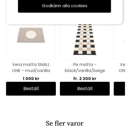
Godkänn alla cookies
Vera matta SMALL
Pix matta -
Ver
ONE - mud/vanilla
black/vanilla/beige
ONE 
1 000 kr
fr. 2 200 kr
Beställ
Beställ
Se fler varor