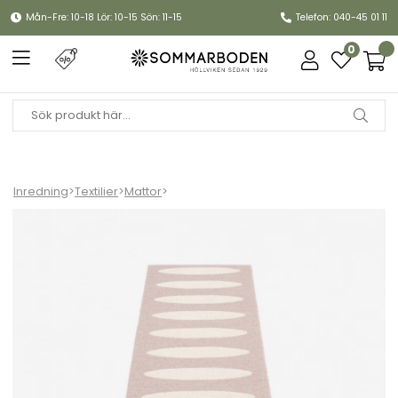
Mån-Fre: 10-18 Lör: 10-15 Sön: 11-15
Telefon: 040-45 01 11
0
Inredning
>
Textilier
>
Mattor
>
Ella matta - pale rose/vanilla