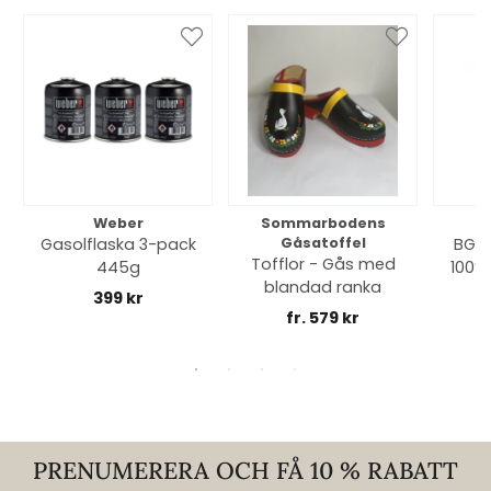
Weber
Sommarbodens
Bi
Gasolflaska 3-pack
Gåsatoffel
BGE 
Tofflor - Gås med
445g
100% 
blandad ranka
399 kr
fr. 579 kr
PRENUMERERA OCH FÅ 10 % RABATT