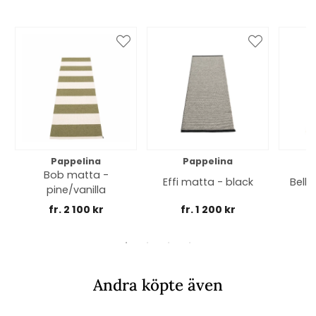
Pappelina
Pappelina
Bob matta -
Effi matta - black
Belle
pine/vanilla
fr. 2 100 kr
fr. 1 200 kr
Andra köpte även