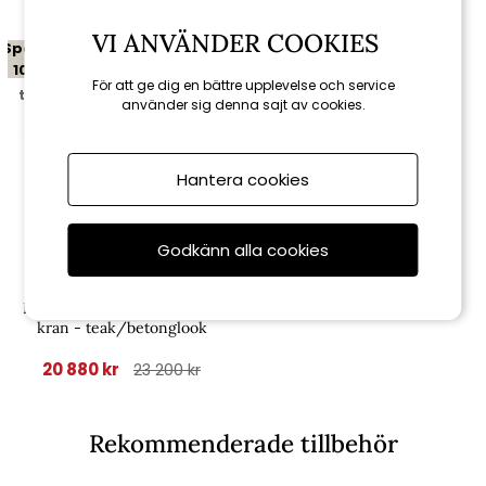
VI ANVÄNDER COOKIES
Spara
10%
För att ge dig en bättre upplevelse och service
till 16/8
använder sig denna sajt av cookies.
Hantera cookies
Godkänn alla cookies
Brafab
Figalia utekök med vask och
kran - teak/betonglook
20 880 kr
23 200 kr
Rekommenderade tillbehör