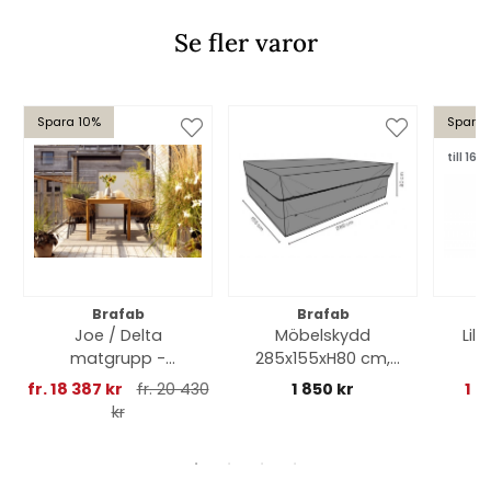
Se fler varor
Spara 10%
Spara 
till 16/8
Brafab
Brafab
Joe / Delta
Möbelskydd
Lil
matgrupp -
285x155xH80 cm,
teak/natur
andas - svart
fr. 18 387 kr
fr. 20 430
1 850 kr
1 2
kr