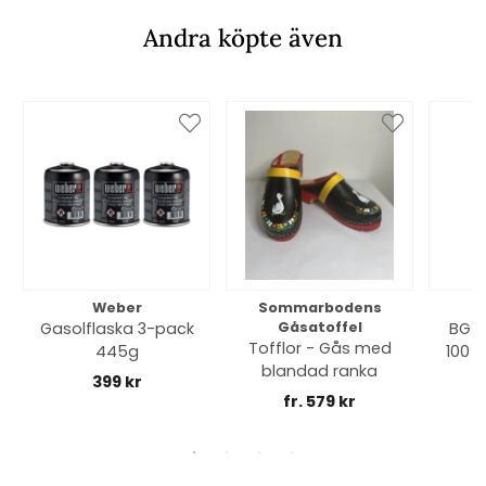
Andra köpte även
Weber
Sommarbodens
Bi
Gasolflaska 3-pack
Gåsatoffel
BGE 
Tofflor - Gås med
445g
100% 
blandad ranka
399 kr
fr. 579 kr