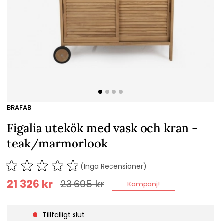
BRAFAB
Figalia utekök med vask och kran -
teak/marmorlook
(Inga Recensioner)
21 326
kr
23 695
kr
Kampanj!
Tillfälligt slut