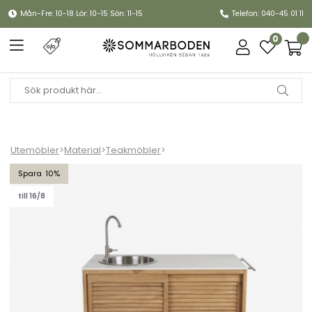
Mån-Fre: 10-18 Lör: 10-15 Sön: 11-15
Telefon: 040-45 01 11
0
Utemöbler
>
Material
>
Teakmöbler
>
Figalia utekök med vask och kran - teak/marmorlook
10
till 16/8