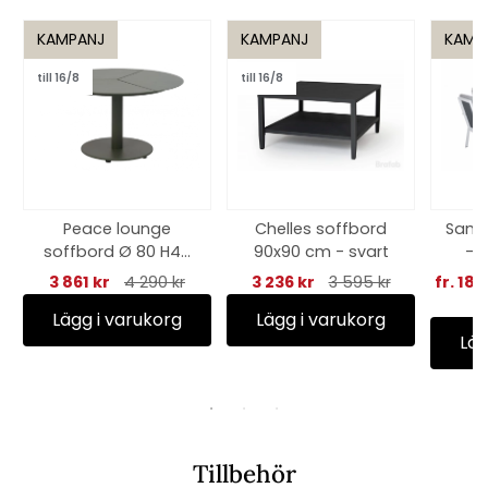
KAMPANJ
KAMPANJ
KAMP
till 16/8
till 16/8
Peace lounge
Chelles soffbord
Samv
soffbord Ø 80 H46
90x90 cm - svart
- v
cm - nordic green
3 861 kr
4 290 kr
3 236 kr
3 595 kr
fr. 18 
Lägg i varukorg
Lägg i varukorg
Läg
Tillbehör