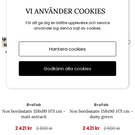
VI ANVÄNDER COOKIES
Relaterade produkter
För att ge dig en bättre upplevelse och service
använder sig denna sajt av cookies.
Spara
Spara
10%
10%
Hantera cookies
till 16/8
till 16/8
Godkänn alla cookies
Brafab
Brafab
Nox bordsstativ 158x90 H71 cm -
Nox bordsstativ 158x90 H71 cm -
matt antracit
dusty green
2 421 kr
2 421 kr
2 690 kr
2 690 kr