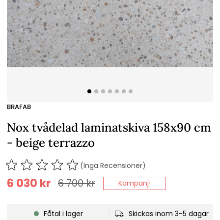
BRAFAB
Nox tvådelad laminatskiva 158x90 cm
- beige terrazzo
(Inga Recensioner)
6 030
kr
6 700
kr
Kampanj!
Fåtal i lager
Skickas inom 3-5 dagar