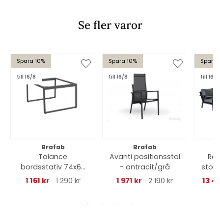
Se fler varor
Spara 10%
Spara 10%
Spara 
till 16/8
till 16/8
till 16/8
Brafab
Brafab
Talance
Avanti positionsstol
Ran
bordsstativ 74x60
- antracit/grå
stor 
H40 cm - antracit
sv
1 161 kr
1 290 kr
1 971 kr
2 190 kr
13 4