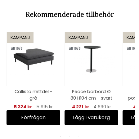
Rekommenderade tillbehör
KAMPANJ
KAMPANJ
KAMP
till 16/8
till 16/8
till 16/8
Callisto mittdel -
Peace barbord Ø
grå
80 H104 cm - svart
posi
5 324 kr
5 915 kr
4 221 kr
4 690 kr
48
Förfrågan
Lägg i varukorg
Läg