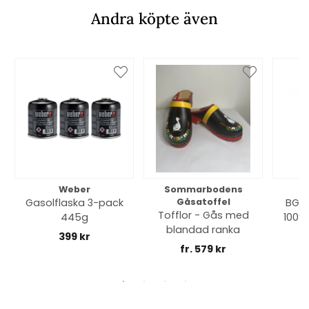
Andra köpte även
Weber
Sommarbodens
Bi
Gasolflaska 3-pack
Gåsatoffel
BGE 
Tofflor - Gås med
445g
100% 
blandad ranka
399 kr
fr. 579 kr