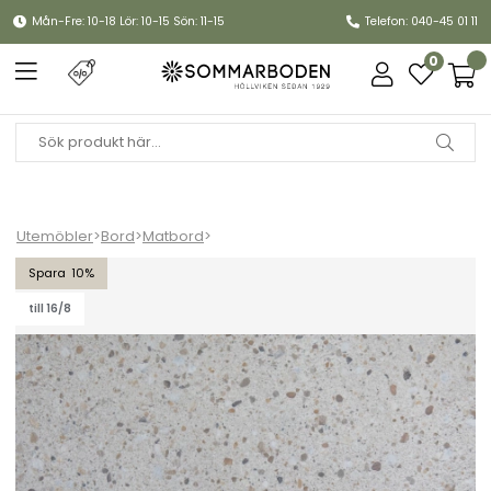
Mån-Fre: 10-18 Lör: 10-15 Sön: 11-15
Telefon: 040-45 01 11
0
Utemöbler
>
Bord
>
Matbord
>
Nox tvådelad laminatskiva 158x90 cm - beige terrazzo
10
till 16/8