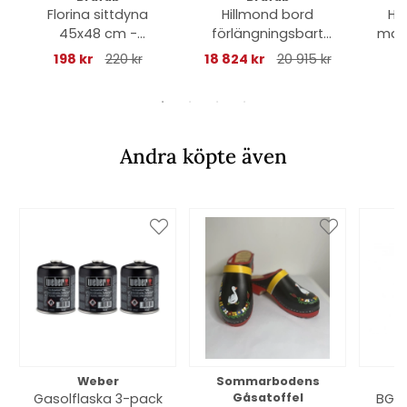
Florina sittdyna
Hillmond bord
Har
45x48 cm -
förlängningsbart
mars
antracit
238-297x100 H73
198 kr
220 kr
18 824 kr
20 915 kr
cm - vit/natur
Andra köpte även
Weber
Sommarbodens
Bi
Gasolflaska 3-pack
Gåsatoffel
BGE 