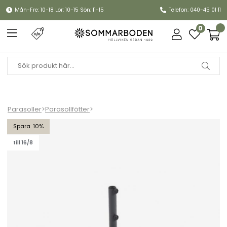
Mån-Fre: 10-18 Lör: 10-15 Sön: 11-15
Telefon: 040-45 01 11
0
Parasoller
>
Parasollfötter
>
Flat parasollfot Ø 60 cm 45 kg - antracit
10
till 16/8