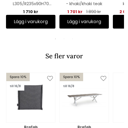
L305/R235x90H70
- khaki/khaki teak
kh
cm, andas - svart
1 710 kr
1 701 kr
1 890 kr
2 0
Lägg i varukorg
Lägg i varukorg
Se fler varor
Spara 10%
Spara 10%
till 16/8
till 16/8
Brafab
Brafab