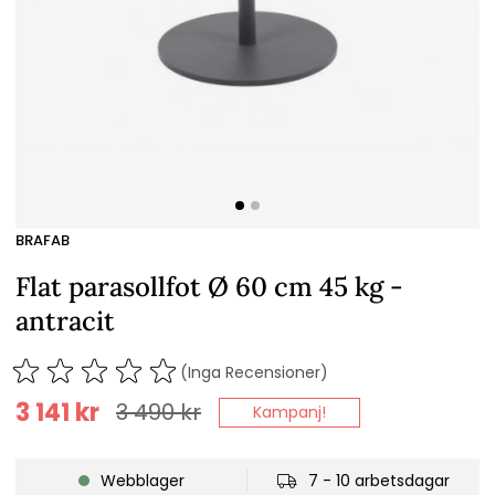
BRAFAB
Flat parasollfot Ø 60 cm 45 kg -
antracit
(Inga Recensioner)
3 141
kr
3 490
kr
Kampanj!
Webblager
7 - 10 arbetsdagar