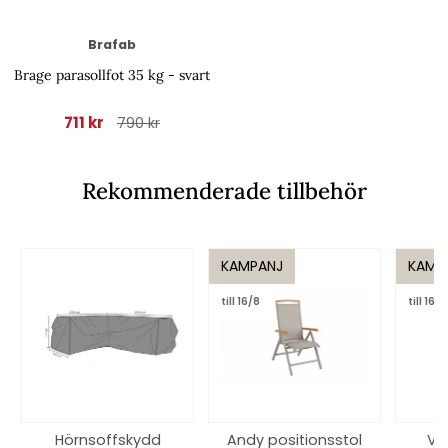
Brafab
Brage parasollfot 35 kg - svart
711 kr
790 kr
Rekommenderade tillbehör
KAMPANJ
KAMP
till 16/8
till 16/8
Hörnsoffskydd
Andy positionsstol
Ve