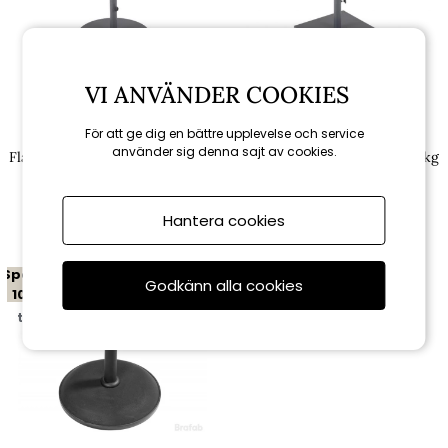
VI ANVÄNDER COOKIES
För att ge dig en bättre upplevelse och service
Brafab
Brafab
använder sig denna sajt av cookies.
Flat parasollfot Ø 60 cm 34 kg -
Flat parasollfot 50x50 cm 40 kg
antracit
- antracit
2 385 kr
2 475 kr
2 650 kr
2 750 kr
Hantera cookies
Spara
Godkänn alla cookies
10%
till 16/8