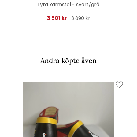
Lyra karmstol - svart/grå
3 501 kr
3 890 kr
Andra köpte även