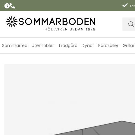
Per
Sommarrea
Utemöbler
Trädgård
Dynor
Parasoller
Grillar
Soffskydd 180x90xH70 cm, andas - svart