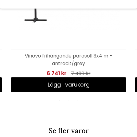
Vinovo frihängande parasoll 3x4 m -
antracit/grey
6 741 kr
7 490 kr
Lägg i varukorg
Se fler varor