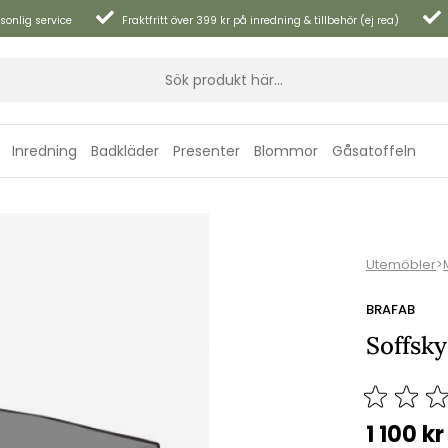
sonlig service
Fraktfritt över 399 kr på inredning & tillbehör (ej rea)
Inredning
Badkläder
Presenter
Blommor
Gåsatoffeln
Utemöbler
>
BRAFAB
Soffsk
1 100
kr