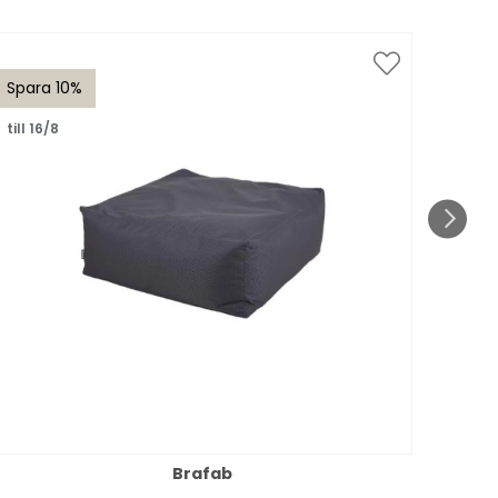
Spara 10%
Spar
till 16/8
till 1
Brafab