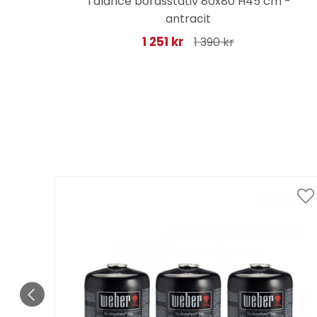
t
Talance bordsstativ 80x80 H45 cm -
antracit
1 251 kr
1 390 kr