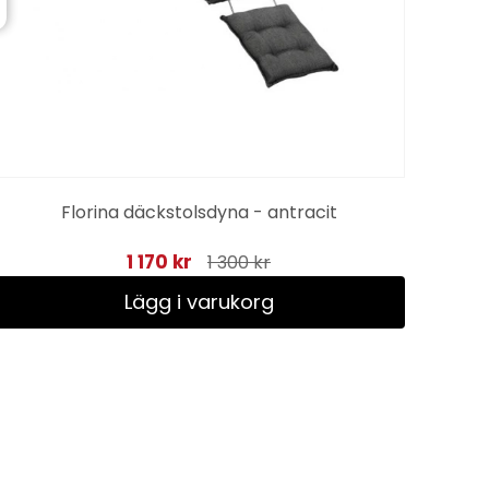
Florina däckstolsdyna - antracit
1 170 kr
1 300 kr
Lägg i varukorg