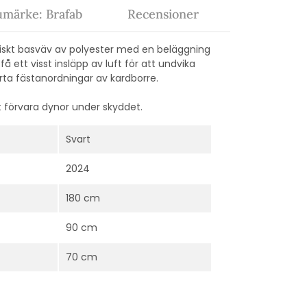
umärke: Brafab
Recensioner
iskt basväv av polyester med en beläggning
ett visst insläpp av luft för att undvika
rta fästanordningar av kardborre.
t förvara dynor under skyddet.
Svart
2024
180 cm
90 cm
70 cm