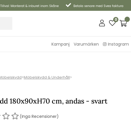
Tillval: Monterat & inburet inom Skåne
Betala senare med Svea faktura
0
Kampanj
Varumärken
Instagram
Möbelskydd
>
Möbelskydd & Underhåll
>
ydd 180x90xH70 cm, andas - svart
(Inga Recensioner)