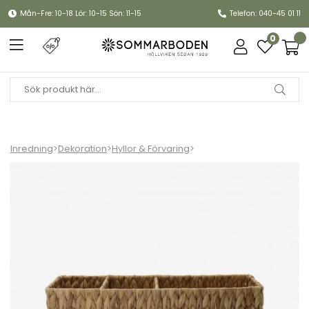
Mån-Fre: 10-18 Lör: 10-15 Sön: 11-15
Telefon: 040-45 01 11
0
Inredning
>
Dekoration
>
Hyllor & Förvaring
>
Förvaringskorg, small - natural