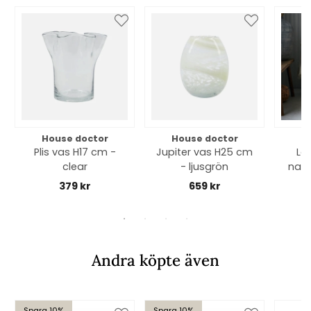
House doctor
House doctor
H
Plis vas H17 cm -
Jupiter vas H25 cm
La
clear
- ljusgrön
natur
379 kr
659 kr
Andra köpte även
Spara 10%
Spara 10%