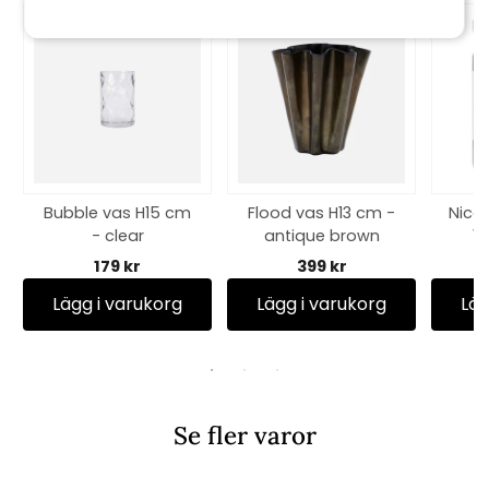
Bubble vas H15 cm
Flood vas H13 cm -
Nico
- clear
antique brown
13
179 kr
399 kr
Lägg i varukorg
Lägg i varukorg
Läg
Se fler varor