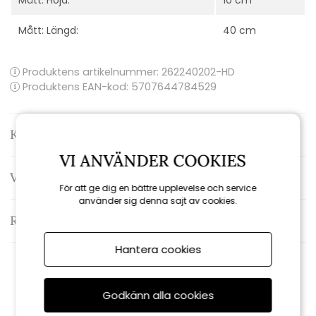
Mått: Höjd:
10 cm
Mått: Längd:
40 cm
Produktens artikelnummer:
262240202-HD
Produktens EAN-kod: 5707644784529
Kontakta oss
VI ANVÄNDER COOKIES
Varumärke: House doctor
För att ge dig en bättre upplevelse och service
använder sig denna sajt av cookies.
Recensioner
Hantera cookies
Rekommenderade tillbehör
Godkänn alla cookies