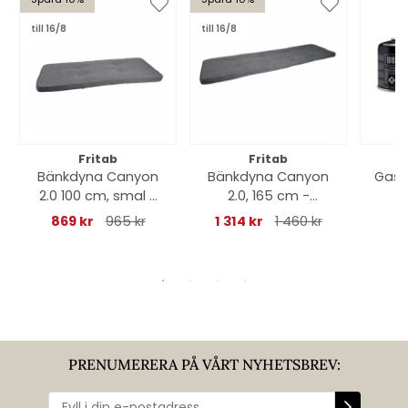
till 16/8
till 16/8
Fritab
Fritab
Bänkdyna Canyon
Bänkdyna Canyon
Gaso
2.0 100 cm, smal -
2.0, 165 cm -
oxfordgrå
oxfordgrå
869 kr
965 kr
1 314 kr
1 460 kr
PRENUMERERA PÅ VÅRT NYHETSBREV: