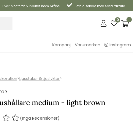
Tillval: Monterat & inburet inom Skåne
Betala senare med Svea faktura
0
Kampanj
Varumärken
Instagram
ekoration
>
Ljusstakar & Ljuslyktor
>
TOR
jushållare medium - light brown
(Inga Recensioner)