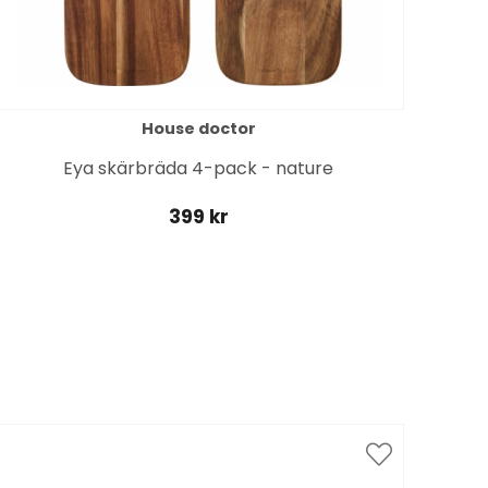
House doctor
Eya skärbräda 4-pack - nature
399 kr
Spar