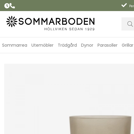
Per
Sommarrea
Utemöbler
Trädgård
Dynor
Parasoller
Grillar
Made ljushållare medium - light brown