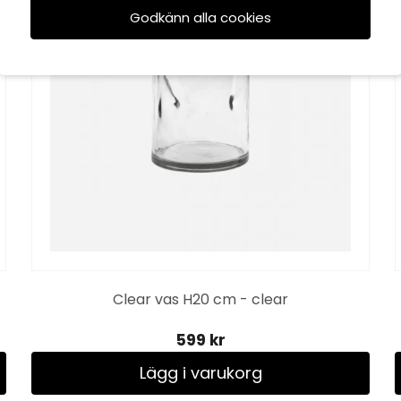
Godkänn alla cookies
Clear vas H20 cm - clear
599 kr
Lägg i varukorg