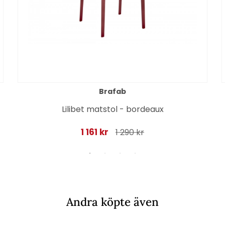
Brafab
Lilibet matstol - bordeaux
1 161 kr
1 290 kr
Andra köpte även