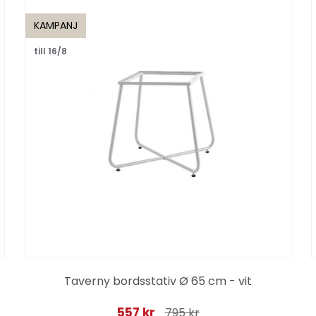
KAMPANJ
till 16/8
Taverny bordsstativ Ø 65 cm - vit
557 kr
795 kr