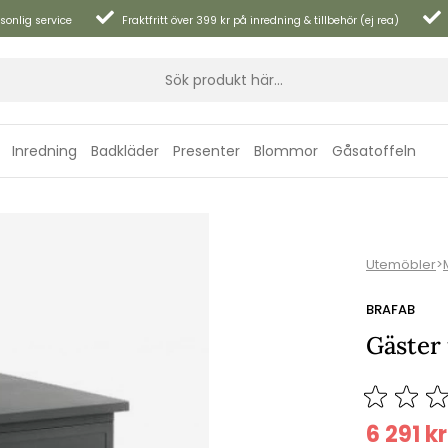
sonlig service
Fraktfritt över 399 kr på inredning & tillbehör (ej rea)
Inredning
Badkläder
Presenter
Blommor
Gåsatoffeln
Utemöbler
>
BRAFAB
Gäster 
6 291
kr