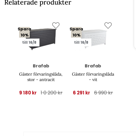
Relaterade produkter
Spara
Spara
10%
10%
till 16/8
till 16/8
Brafab
Brafab
Gäster förvaringslåda,
Gäster förvaringslåda
stor - antracit
- vit
1 0 200 kr
6 990 kr
9 180 kr
6 291 kr