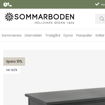
Per
Sommarrea
Utemöbler
Trädgård
Dynor
Parasoller
Grillar
Gäster förvaringslåda - antracit
10
till 16/8