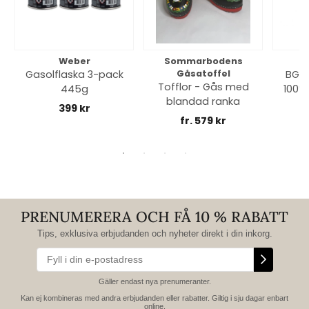
Weber
Sommarbodens
Bi
Gasolflaska 3-pack
Gåsatoffel
BGE 
Tofflor - Gås med
445g
100% 
blandad ranka
399 kr
fr. 579 kr
PRENUMERERA OCH FÅ 10 % RABATT
Tips, exklusiva erbjudanden och nyheter direkt i din inkorg.
Gäller endast nya prenumeranter.
Kan ej kombineras med andra erbjudanden eller rabatter. Giltig i sju dagar enbart
online.