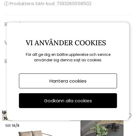
Produktens EAN-kod: 7393260058502
Kontakta oss
VI ANVÄNDER COOKIES
Varumärke: Brafab
För att ge dig en bättre upplevelse och service
använder sig denna sajt av cookies.
Recensioner
Hantera cookies
Relaterade produkter
Godkänn alla cookies
Spara
Spara
10%
10%
till 16/8