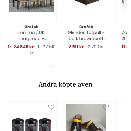
Brafab
Brafab
Lomma / DK
Glendon fotpall -
Zal
matgrupp -
dark brown/soft
200x
antracit
moose dyna
fr. 24 849 kr
fr. 27 610
2 511 kr
2 790 kr
11 2
kr
Andra köpte även