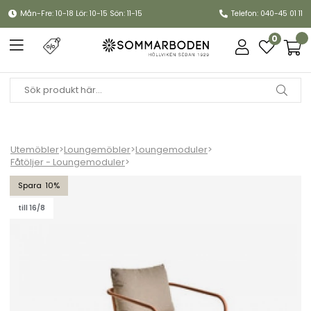
Mån-Fre: 10-18 Lör: 10-15 Sön: 11-15
Telefon: 040-45 01 11
0
Utemöbler
>
Loungemöbler
>
Loungemoduler
>
Fåtöljer - Loungemoduler
>
Bendt fåtölj - peach/teddy beige dyna
10
till 16/8