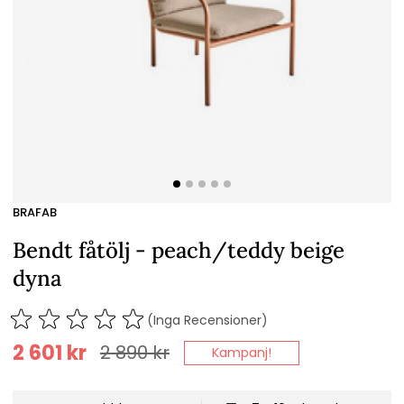
BRAFAB
Bendt fåtölj - peach/teddy beige
dyna
(Inga Recensioner)
2 601
kr
2 890
kr
Kampanj!