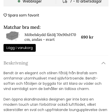
Webblager
7 - 10 arbetsdagar
Spara som favorit
Matchar bra med:
Möbelskydd fåtölj 70x90xH70
690 kr
cm, andas - svart
Lägg i varukorg
Beskrivning
Bendt är en elegant och stilren fåtölj från Brafab som
omfamnar utomhuslivet med självförtroende. Bendt-
soffan och fåtöljen är byggda för att klara av väder och
vind samtidigt som de behåller sin tidlösa charm.
Den öppna skandinaviska designen ger inte bara en
modern touch utan förbättrar också luftflödet, vilket
säkerställer en sval och uppfriskande loungupplevelse även