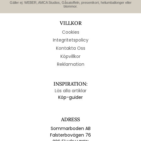
Gäller ej: WEBER, AMCA Studios, Gåsatoffeln, presentkort, heliumballonger eller
blommor.
VILLKOR
Cookies
Integritetspolicy
Kontakta Oss
Köpvillkor
Reklamation
INSPIRATION:
Läs alla artiklar
Köp-guider
ADRESS
Sommarboden AB
Falsterbovägen 76