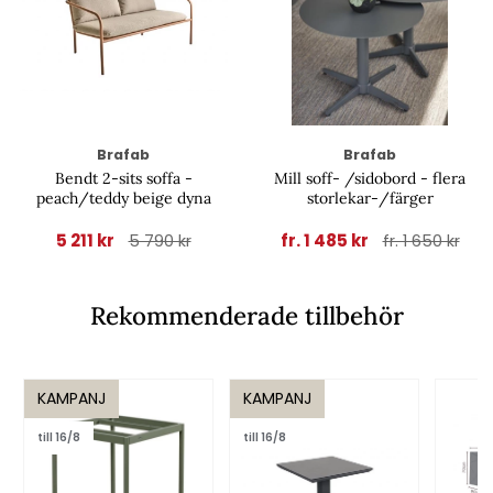
Brafab
Brafab
Bendt 2-sits soffa -
Mill soff- /sidobord - flera
peach/teddy beige dyna
storlekar-/färger
5 211 kr
fr. 1 485 kr
5 790 kr
fr. 1 650 kr
Rekommenderade tillbehör
KAMPANJ
KAMPANJ
till 16/8
till 16/8