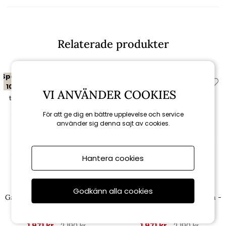
Relaterade produkter
Spara
Spara
10%
10%
VI ANVÄNDER COOKIES
till 16/8
till 16/8
För att ge dig en bättre upplevelse och service
använder sig denna sajt av cookies.
Hantera cookies
Brafab
Brafab
Godkänn alla cookies
Gatsby parasoll tiltbar Ø 1,8 m -
Gatsby parasoll tiltbar Ø 1,8 m -
blommigt
grå-randigt
1 971 kr
1 971 kr