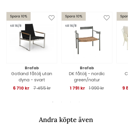
Spara 10%
Spara 10%
Spara 
till 16/8
till 16/8
Brafab
Brafab
Gotland fåtölj utan
DK fåtölj - nordic
Col
dyna - svart
green/natur
s
whi
6 710 kr
7 455 kr
1 791 kr
1 990 kr
9 89
Andra köpte även