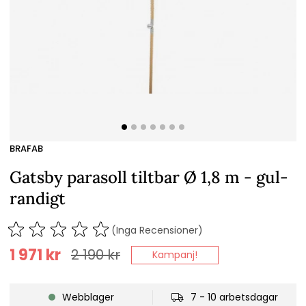
BRAFAB
Gatsby parasoll tiltbar Ø 1,8 m - gul-
randigt
(Inga Recensioner)
1 971
kr
2 190
kr
Kampanj!
Webblager
7 - 10 arbetsdagar