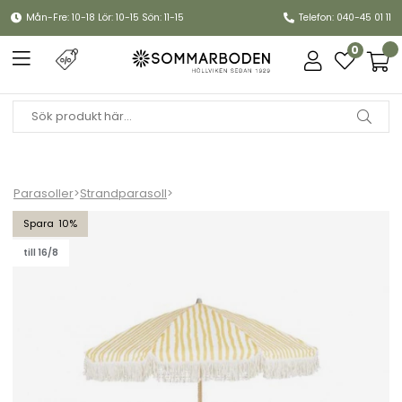
Mån-Fre: 10-18 Lör: 10-15 Sön: 11-15
Telefon: 040-45 01 11
0
Parasoller
>
Strandparasoll
>
Gatsby parasoll tiltbar Ø 1,8 m - gul-randigt
10
till 16/8