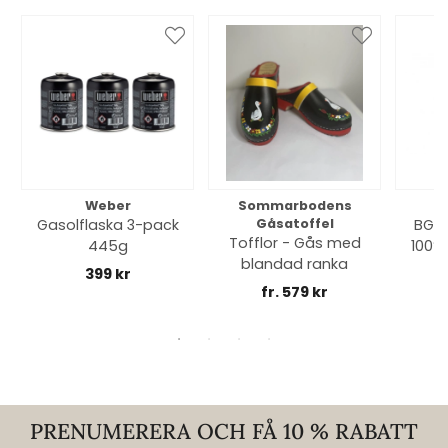
Weber
Sommarbodens
Bi
Gasolflaska 3-pack
Gåsatoffel
BGE 
Tofflor - Gås med
445g
100% 
blandad ranka
399 kr
fr. 579 kr
PRENUMERERA OCH FÅ 10 % RABATT