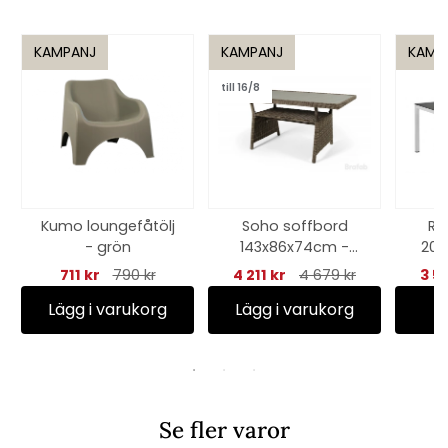
KAMPANJ
KAMPANJ
KAMP
till 16/8
Kumo loungefåtölj
Soho soffbord
Ra
- grön
143x86x74cm -
200
rustik
711 kr
790 kr
4 211 kr
4 679 kr
3 5
Lägg i varukorg
Lägg i varukorg
Se fler varor