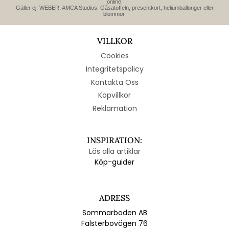
online.
Gäller ej: WEBER, AMCA Studios, Gåsatoffeln, presentkort, heliumballonger eller
blommor.
VILLKOR
Cookies
Integritetspolicy
Kontakta Oss
Köpvillkor
Reklamation
INSPIRATION:
Läs alla artiklar
Köp-guider
ADRESS
Sommarboden AB
Falsterbovägen 76