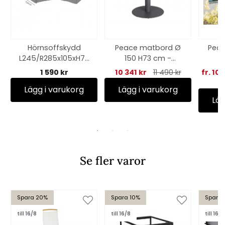
Hörnsoffskydd
Peace matbord Ø
Peac
L245/R285x105xH70
150 H73 cm -
cm, andas - svart
antracit
1 590 kr
10 341 kr
11 490 kr
fr. 10
Lägg i varukorg
Lägg i varukorg
Läg
Se fler varor
Spara 20%
Spara 10%
Spara 
till 16/8
till 16/8
till 16/8