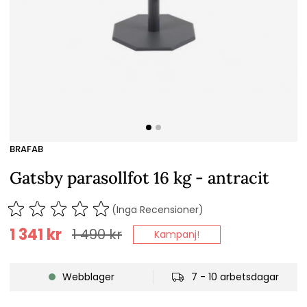
BRAFAB
Gatsby parasollfot 16 kg - antracit
(Inga Recensioner)
1 341
kr
1 490
kr
Kampanj!
Webblager
7 - 10 arbetsdagar