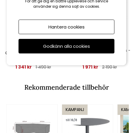
För att ge dig en bättre upplevelse och service
använder sig denna sajt av cookies.
Hantera cookies
Brafab
Brafab
Godkänn alla cookies
Gatsby parasoll tiltbar Ø 1,8 m -
Gatsby parasollfot 16 kg - grå
grå-randigt
1 341 kr
1 971 kr
1 490 kr
2 190 kr
Rekommenderade tillbehör
KAMPANJ
KAMP
till 16/8