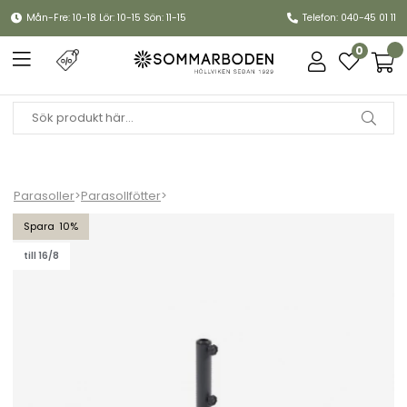
Mån-Fre: 10-18 Lör: 10-15 Sön: 11-15
Telefon: 040-45 01 11
0
Parasoller
>
Parasollfötter
>
Gatsby parasollfot 16 kg - antracit
10
till 16/8