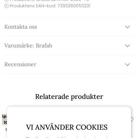
Produktens EAN-kod: 7393260053231
Kontakta oss
Varumärke: Brafab
Recensioner
Relaterade produkter
Spara
Spara
10%
10%
VI ANVÄNDER COOKIES
till 16/8
till 16/8