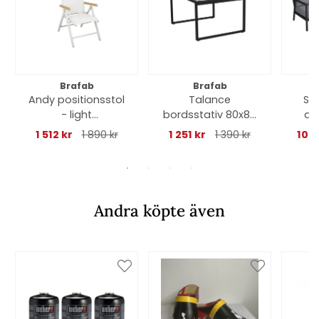
Brafab
Brafab
Andy positionsstol
Talance
Sa
- light
bordsstativ 80x80
avs
grey/offwhite teak
H45 cm - svart
antr
1 512 kr
1 890 kr
1 251 kr
1 390 kr
10 7
Andra köpte även