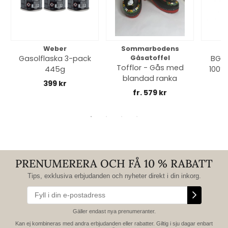
Weber
Sommarbodens
Bi
Gasolflaska 3-pack
Gåsatoffel
BGE 
Tofflor - Gås med
445g
100% 
blandad ranka
399 kr
fr. 579 kr
PRENUMERERA OCH FÅ 10 % RABATT
Tips, exklusiva erbjudanden och nyheter direkt i din inkorg.
Gäller endast nya prenumeranter.
Kan ej kombineras med andra erbjudanden eller rabatter. Giltig i sju dagar enbart