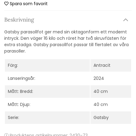
Spara som favorit
Beskrivning
Gatsby parasollfot ger med sin oktagonform ett modernt
intryck. Den väger 16 kilo och röret har två skruvfästen för
extra stadga. Gatsby parasollfot passar till flertalet av våra
parasoller.
Färg:
Antracit
Lanseringsår:
2024
Mått: Bredd:
40 cm
Mått: Djup:
40 cm
Serie:
Gatsby
Produktens artikelnummer:
2430-73