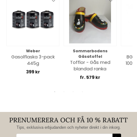
Weber
Sommarbodens
Bi
Gasolflaska 3-pack
Gåsatoffel
BGE 
Tofflor - Gås med
445g
100% 
blandad ranka
399 kr
fr. 579 kr
PRENUMERERA OCH FÅ 10 % RABATT
Tips, exklusiva erbjudanden och nyheter direkt i din inkorg.