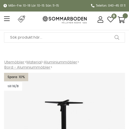
Mån-Fre: 10-18 Lör: 10-15 Sön: 11-15
Telefon: 040-45 01 11
0
Utemöbler
>
Material
>
Aluminiummöbler
>
Bord - Aluminiummöbler
>
Avila bordsstativ 65x65 H72 cm, fällbart - svart matt
10
till 16/8