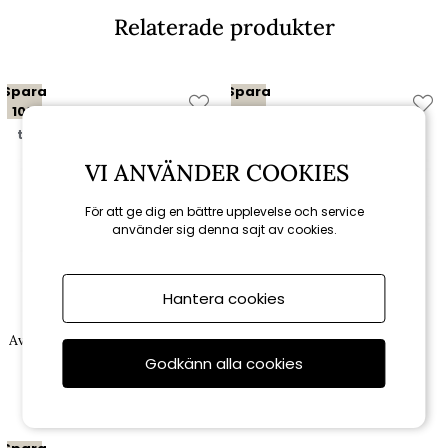
Relaterade produkter
Spara
Spara
10%
10%
till 16/8
till 16/8
VI ANVÄNDER COOKIES
För att ge dig en bättre upplevelse och service
använder sig denna sajt av cookies.
Hantera cookies
Brafab
Brafab
Avila bordsskiva 70x70 cm -
Avila bordsskiva Ø 70 cm - svart
svart
Godkänn alla cookies
1 161 kr
1 251 kr
1 290 kr
1 390 kr