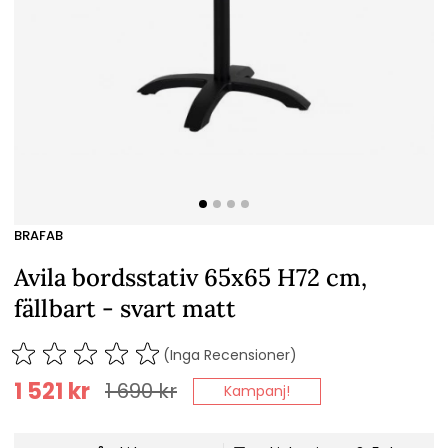
BRAFAB
Avila bordsstativ 65x65 H72 cm,
fällbart - svart matt
(Inga Recensioner)
1 521
kr
1 690
kr
Kampanj!