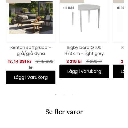
till 16/8
till 16/8
Kenton soffgrupp -
Bigby bord Ø 100
Kas
grå/grå dyna
H73 cm - light grey
fr. 14 391 kr
fr. 15 990
3 218 kr
4 290 kr
2 5
kr
Lägg i varukorg
Läg
Lägg i varukorg
Se fler varor