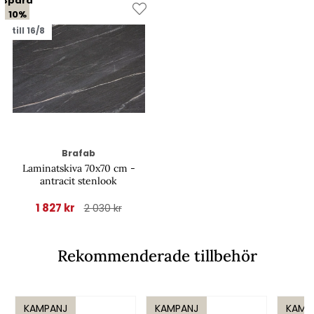
Spara
10%
till 16/8
Brafab
Laminatskiva 70x70 cm -
antracit stenlook
1 827 kr
2 030 kr
Rekommenderade tillbehör
KAMPANJ
KAMPANJ
KAMP