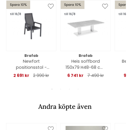
Spara 10%
Spara 10%
Spara 
till 16/8
till 16/8
till 16/8
Brafab
Brafab
Newfort
Heis soffbord
Bel
positionsstol -
150x79 H48-68 cm,
antacit/grå
höj- och sänkbart -
2 691 kr
2 990 kr
6 741 kr
7 490 kr
95
textilene
vit/grå
Andra köpte även