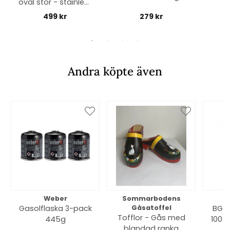
oval stor - stainless
steel
499 kr
279 kr
Andra köpte även
Weber
Sommarbodens
Bi
Gasolflaska 3-pack
Gåsatoffel
BGE 
Tofflor - Gås med
445g
100% 
blandad ranka