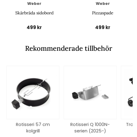
Weber
Weber
Skärbräda sidobord
Pizzaspade
499 kr
499 kr
Rekommenderade tillbehör
Rotisseri 57 cm
Rotisseri Q 1000N-
Trave
kolgrill
serien (2025-)