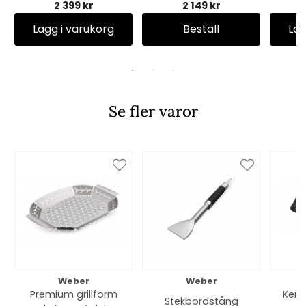
2 399 kr
2 149 kr
Lägg i varukorg
Beställ
Läg
Se fler varor
Weber
Weber
Premium grillform
Kera
Stekbordstång