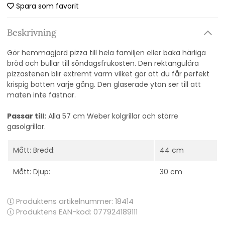
Spara som favorit
Beskrivning
Gör
hemmagjord
pizza till hela familjen
eller baka härliga
bröd och bullar till söndagsfrukosten. Den rektangulära
p
izzastenen blir extremt varm
vilket gör att du får perfekt
krispig botten varje gång.
Den glaserade ytan ser till att
maten inte fastnar.
Passar till:
Alla 57 cm Weber kolgrillar och större
gasolgrillar.
Mått: Bredd:
44 cm
Mått: Djup:
30 cm
Produktens artikelnummer:
18414
Produktens EAN-kod: 077924189111