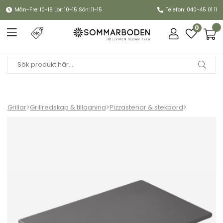
Mån-Fre: 10-18 Lör: 10-15 Sön: 11-15
Telefon: 040-45 01 11
0
Grillar
>
Grillredskap & tillagning
>
Pizzastenar & stekbord
>
Glaserad pizzasten 30x44 cm