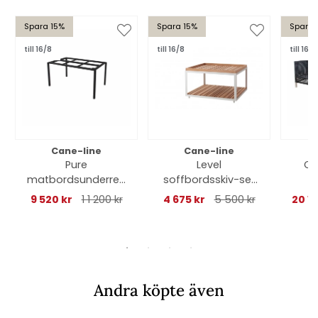
Spara 15%
Spara 15%
Spara 
till 16/8
till 16/8
till 16/8
Cane-line
Cane-line
Pure
Level
Co
matbordsunderred
soffbordsskiv-set
e 150x90 cm - lava
stor (2 st) - teak
bl
9 520 kr
1 1 200 kr
4 675 kr
5 500 kr
20 1
grey
Andra köpte även