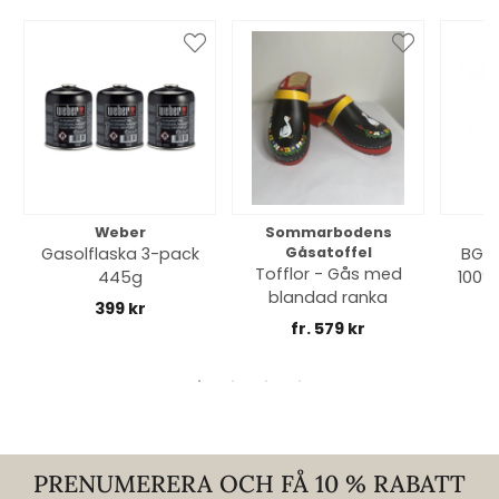
Weber
Sommarbodens
Bi
Gasolflaska 3-pack
Gåsatoffel
BGE 
Tofflor - Gås med
445g
100% 
blandad ranka
399 kr
fr. 579 kr
PRENUMERERA OCH FÅ 10 % RABATT