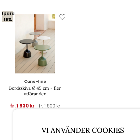
Spara
15%
Cane-line
Bordsskiva Ø 45 cm - fler
utföranden
fr. 1 530 kr
fr. 1 800 kr
Rekommenderade tillbehör
VI ANVÄNDER COOKIES