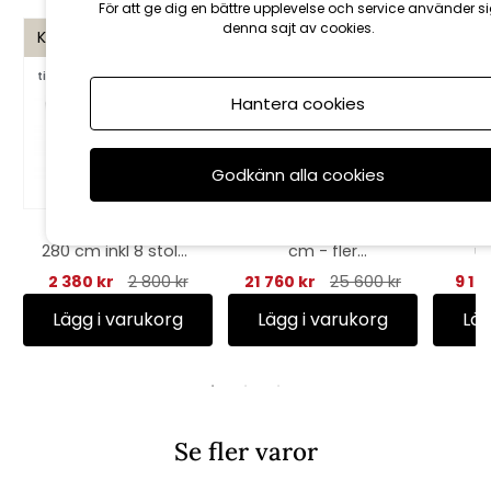
För att ge dig en bättre upplevelse och service använder s
denna sajt av cookies.
KAMPANJ
KAMPANJ
KAMP
till 16/8
till 16/8
Hantera cookies
Godkänn alla cookies
Cover 2: Matbord
Bordsskiva Ø 144
Unite
280 cm inkl 8 stolar
cm - fler
u
- black
utföranden
2 380 kr
2 800 kr
21 760 kr
25 600 kr
9 18
Lägg i varukorg
Lägg i varukorg
Läg
Se fler varor