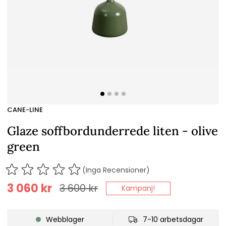
CANE-LINE
Glaze soffbordunderrede liten - olive
green
(Inga Recensioner)
3 060
kr
3 600
kr
Kampanj!
Webblager
7-10 arbetsdagar