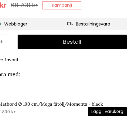
kr
68 700
kr
Kampanj!
Webblager
Beställningsvara
Beställ
m favorit
bra med:
 Matbord Ø 190 cm/Mega fåtölj/Moments - black
Lägg i varukorg
2 800 kr