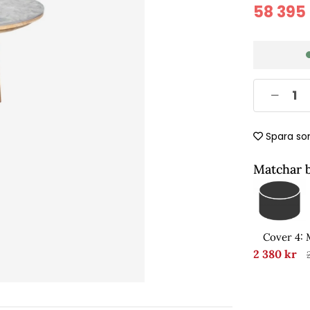
58 395
Spara so
Matchar 
Cover 4:
2 380 kr