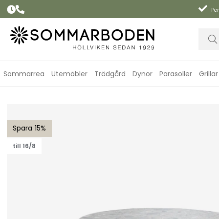
Per
Sommarrea
Utemöbler
Trädgård
Dynor
Parasoller
Grillar
Aspect matbord Ø144 cm - teak/multi colour ceramic
15
till 16/8