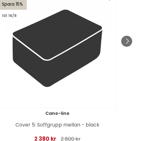
Spara 15%
Spar
till 16/8
till 1
Cane-line
Cover 5: Soffgrupp mellan - black
2 380 kr
2 800 kr