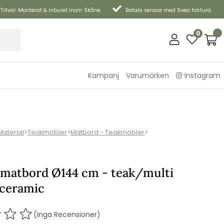
Tillval: Monterat & inburet inom Skåne
Betala senare med Svea faktura
0
Kampanj
Varumärken
Instagram
Material
>
Teakmöbler
>
Matbord - Teakmöbler
>
 matbord Ø144 cm - teak/multi
 ceramic
(Inga Recensioner)