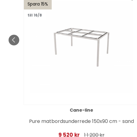
Spara 15%
till 16/8
Cane-line
nd
Pure matbordsunderrede 150x90 cm - sand
9 520 kr
1 1 200 kr