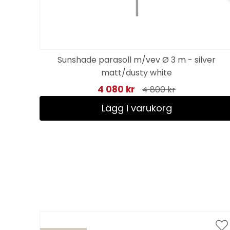
Sunshade parasoll m/vev Ø 3 m - silver
as
matt/dusty white
4 080 kr
4 800 kr
Lägg i varukorg