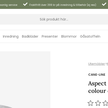
sonlig service
Fraktfritt över 399 kr på inredning & tillbehör (ej rea)
Inredning
Badkläder
Presenter
Blommor
Gåsatoffeln
Utemöbler
>
CANE-LINE
Aspect
colour