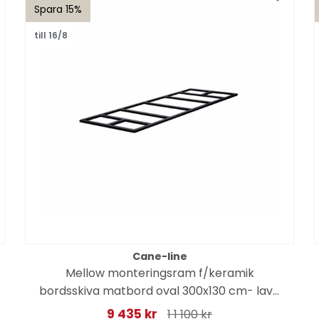
Spara 15%
till 16/8
Cane-line
Mellow monteringsram f/keramik
bordsskiva matbord oval 300x130 cm- lava
grey alu
9 435 kr
1 1 100 kr