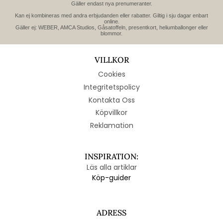
Gäller endast nya prenumeranter.
Kan ej kombineras med andra erbjudanden eller rabatter. Giltig i sju dagar enbart
online.
Gäller ej: WEBER, AMCA Studios, Gåsatoffeln, presentkort, heliumballonger eller
blommor.
VILLKOR
Cookies
Integritetspolicy
Kontakta Oss
Köpvillkor
Reklamation
INSPIRATION:
Läs alla artiklar
Köp-guider
ADRESS