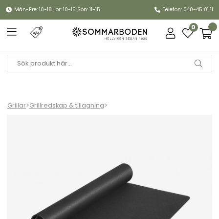
Mån-Fre: 10-18 Lör: 10-15 Sön: 11-15
Telefon: 040-45 01 11
0
Grillar
>
Grillredskap & tillagning
>
Grillmatta 100x180 cm - black