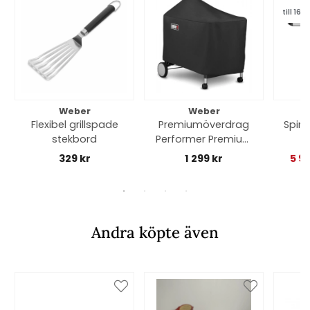
till 16/8
Weber
Weber
Flexibel grillspade
Premiumöverdrag
Spirit
stekbord
Performer Premium
& Deluxe - black
329 kr
1 299 kr
5 9
Andra köpte även