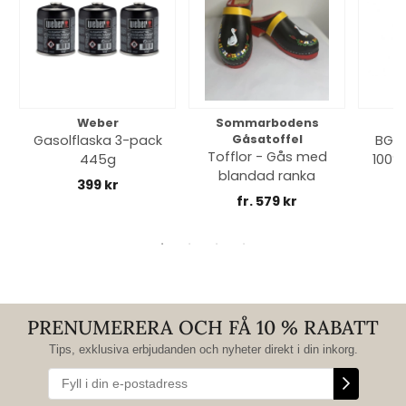
Weber
Sommarbodens
Bi
Gasolflaska 3-pack
Gåsatoffel
BGE 
Tofflor - Gås med
445g
100% 
blandad ranka
399 kr
fr. 579 kr
PRENUMERERA OCH FÅ 10 % RABATT
Tips, exklusiva erbjudanden och nyheter direkt i din inkorg.