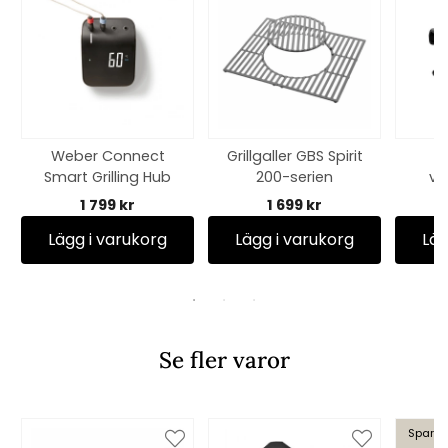
Weber Connect
Grillgaller GBS Spirit
W
Smart Grilling Hub
200-serien
ve
sn
1 799 kr
1 699 kr
Lägg i varukorg
Lägg i varukorg
Läg
Se fler varor
Spara