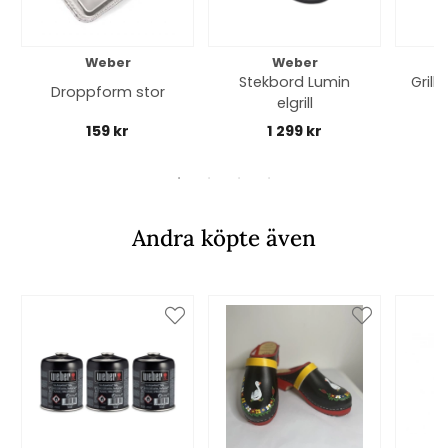
Weber
Weber
Stekbord Lumin
Grillg
Droppform stor
elgrill
por
159 kr
1 299 kr
Andra köpte även