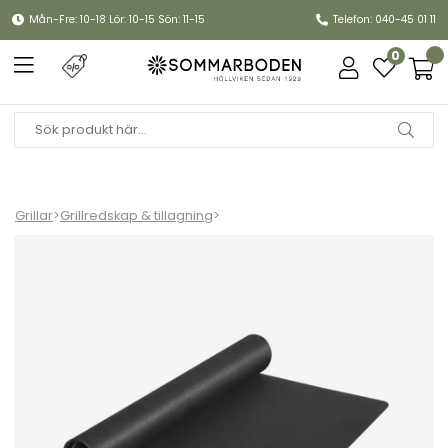
Mån-Fre: 10-18 Lör: 10-15 Sön: 11-15
Telefon: 040-45 01 11
0
Grillar
>
Grillredskap & tillagning
>
Grillmatta 80x120 cm - black