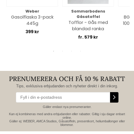
Weber
Sommarbodens
Bi
Gasolflaska 3-pack
Gåsatoffel
BGE 
Tofflor - Gås med
445g
100% 
blandad ranka
399 kr
fr. 579 kr
PRENUMERERA OCH FÅ 10 % RABATT
Tips, exklusiva erbjudanden och nyheter direkt i din inkorg.
Gäller endast nya prenumeranter.
Kan ej kombineras med andra erbjudanden eller rabatter. Giltig i sju dagar enbart
online.
Gäller ej: WEBER, AMCA Studios, Gåsatoffeln, presentkort, heliumballonger eller
blommor.