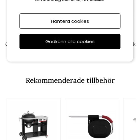
Hantera cookies
Weber
Weber
Godkänn alla cookies
Grillmatta 114x190 cm - black
Grillmatta 100x180 cm - black
999 kr
749 kr
Rekommenderade tillbehör