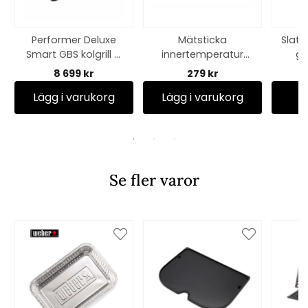
Performer Deluxe
Mätsticka
Slate
Smart GBS kolgrill Ø
innertemperatur
ga
57 cm - black
kött iGrill/Weber
8 699 kr
279 kr
Connect
Lägg i varukorg
Lägg i varukorg
Se fler varor