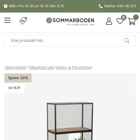
Mån-Fre: 10-18 Lör: 10-15 Sön: 11-15
Telefon: 040-45 01 11
0
Utemöbler
>
Tillbehör ute
>
Hyllor & Förvaring
>
Grower Greens växtskåp, Hög - svart
20
till 16/8