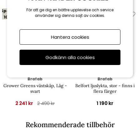
För att ge dig en bättre upplevelse och service
Spara
använder sig denna sajt av cookies.
10%
Hantera cookies
Godkänn alla cookies
Brafab
Brafab
Grower Greens växtskåp, Låg -
Belfort ljuslykta, stor - finns i
svart
flera färger
2 241 kr
1 190 kr
2 490 kr
Rekommenderade tillbehör