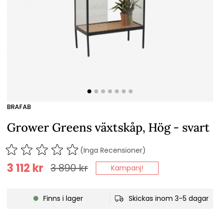
BRAFAB
Grower Greens växtskåp, Hög - svart
(Inga Recensioner)
3 112
kr
3 890
kr
Kampanj!
Finns i lager
Skickas inom 3-5 dagar