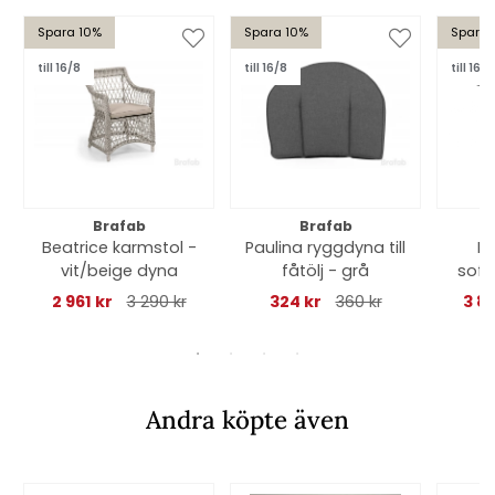
Spara 10%
Spara 10%
Spara 
till 16/8
till 16/8
till 16/8
Brafab
Brafab
Beatrice karmstol -
Paulina ryggdyna till
P
vit/beige dyna
fåtölj - grå
soff
cm
2 961 kr
3 290 kr
324 kr
360 kr
3 8
Andra köpte även