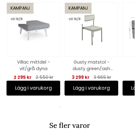
KAMPANJ
KAMPANJ
till 16/8
till 16/8
Villac mittdel -
Gusty matstol -
M
vit/grå dyna
dusty green/ash
m
dyna
250x
2 295 kr
2 550 kr
3 299 kr
3 665 kr
Lägg i varukorg
Lägg i varukorg
Läg
Se fler varor