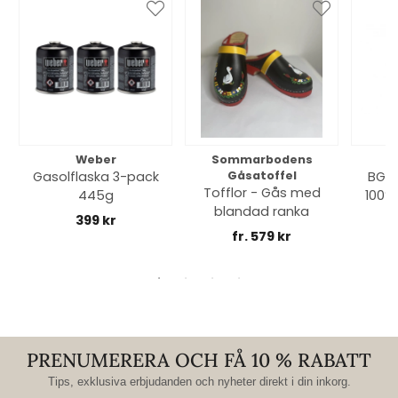
Weber
Sommarbodens
Bi
Gasolflaska 3-pack
Gåsatoffel
BGE 
Tofflor - Gås med
445g
100% 
blandad ranka
399 kr
fr. 579 kr
PRENUMERERA OCH FÅ 10 % RABATT
Tips, exklusiva erbjudanden och nyheter direkt i din inkorg.