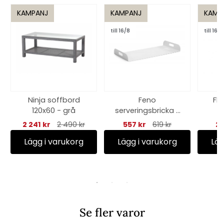
KAMPANJ
KAMPANJ
KAMP
till 16/8
till 16/8
Ninja soffbord
Feno
Flo
120x60 - grå
serveringsbricka -
4
vit
2 241 kr
2 490 kr
557 kr
619 kr
28
Lägg i varukorg
Lägg i varukorg
Läg
Se fler varor