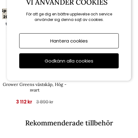
VI ANVÄNDER COOKIES
Spara
För att ge dig en bättre upplevelse och service
20%
använder sig denna sajt av cookies.
till 16/8
Hantera cookies
Godkänn alla cookies
Brafab
Grower Greens växtskåp, Hög -
svart
3 112 kr
3 890 kr
Rekommenderade tillbehör