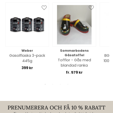
Weber
Sommarbodens
Bi
Gasolflaska 3-pack
Gåsatoffel
BGE 
Tofflor - Gås med
445g
100% 
blandad ranka
399 kr
fr. 579 kr
PRENUMERERA OCH FÅ 10 % RABATT