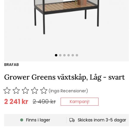
BRAFAB
Grower Greens växtskåp, Låg - svart
(Inga Recensioner)
2 241
kr
2 490
kr
Kampanj!
Finns i lager
Skickas inom 3-5 dagar