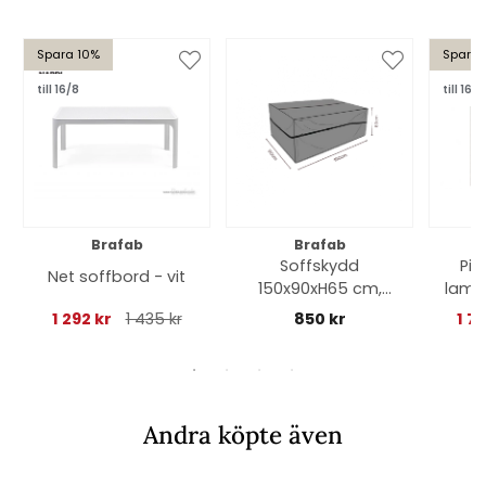
Spara 10%
Spara 
till 16/8
till 16/8
Brafab
Brafab
Soffskydd
Pia
Net soffbord - vit
150x90xH65 cm,
lami
andas - svart
1 292 kr
1 435 kr
850 kr
1 7
Andra köpte även