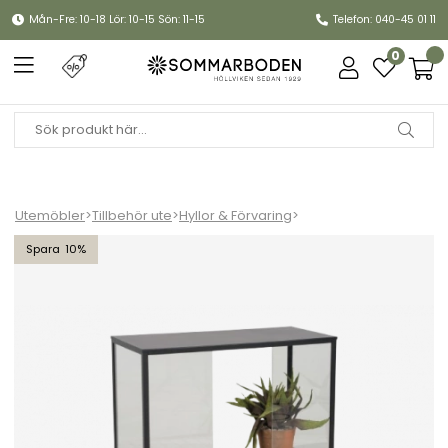
Mån-Fre: 10-18 Lör: 10-15 Sön: 11-15
Telefon: 040-45 01 11
0
Utemöbler
>
Tillbehör ute
>
Hyllor & Förvaring
>
Grower Greens växtskåp, Låg - svart
10