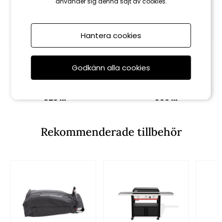
använder sig denna sajt av cookies.
Hantera cookies
Weber
Weber
Godkänn alla cookies
Stekbordsskrapa (2026)
Stekbordsskopa
329 kr
399 kr
Rekommenderade tillbehör