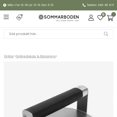
Mån-Fre: 10-18 Lör: 10-15 Sön: 11-15
Telefon: 040-45 01 11
0
Grillar
>
Grillredskap & tillagning
>
Hamburgerpress i stål