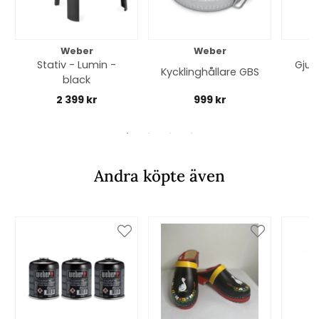
Weber
Weber
Stativ - Lumin -
Gjut
Kycklinghållare GBS
black
2 399 kr
999 kr
Andra köpte även