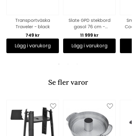
Transportväska
Slate GPD stekbord
Smo
Traveler - black
gasol 76 cm -
Cooke
black
749 kr
11 999 kr
Lägg i varukorg
Lägg i varukorg
Se fler varor