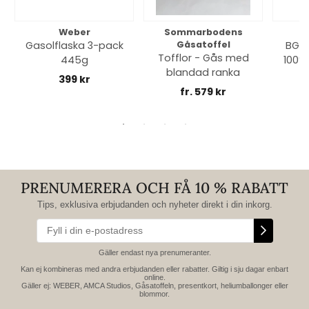
Weber
Sommarbodens
Bi
Gasolflaska 3-pack
Gåsatoffel
BGE 
Tofflor - Gås med
445g
100% 
blandad ranka
399 kr
fr. 579 kr
PRENUMERERA OCH FÅ 10 % RABATT
Tips, exklusiva erbjudanden och nyheter direkt i din inkorg.
Gäller endast nya prenumeranter.
Kan ej kombineras med andra erbjudanden eller rabatter. Giltig i sju dagar enbart
online.
Gäller ej: WEBER, AMCA Studios, Gåsatoffeln, presentkort, heliumballonger eller
blommor.