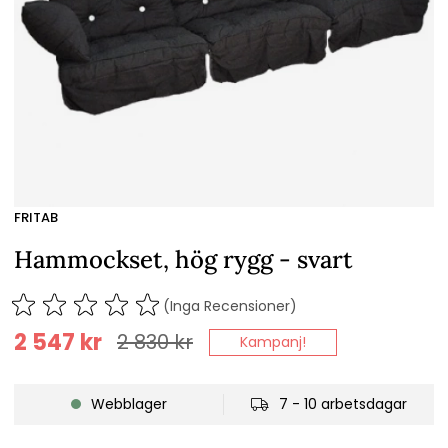
FRITAB
Hammockset, hög rygg - svart
(Inga Recensioner)
2 547
kr
2 830
kr
Kampanj!
Webblager
7 - 10 arbetsdagar