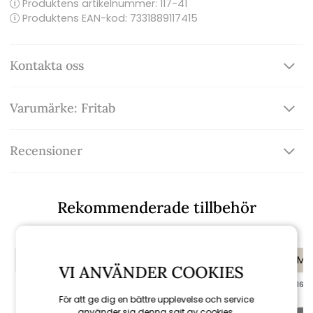
Produktens artikelnummer:
117-41
Produktens EAN-kod: 7331889117415
Kontakta oss
Varumärke: Fritab
Recensioner
Rekommenderade tillbehör
KAMPANJ
KAMPANJ
KAMP
VI ANVÄNDER COOKIES
till 16/8
till 16/8
till 16/8
För att ge dig en bättre upplevelse och service
använder sig denna sajt av cookies.