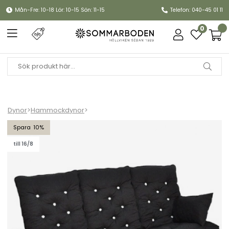
Mån-Fre: 10-18 Lör: 10-15 Sön: 11-15
Telefon: 040-45 01 11
0
Dynor
>
Hammockdynor
>
Hammockset, hög rygg - svart
10
till 16/8