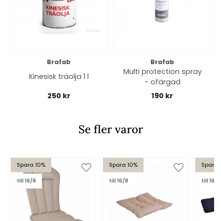
Brafab
Brafab
Multi protection spray
Kinesisk träolja 1 l
- ofärgad
250 kr
190 kr
Se fler varor
Spara 10%
Spara 10%
Spara 
till 16/8
till 16/8
till 16/8