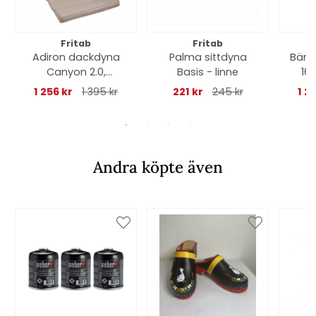
Fritab
Fritab
Adiron dackdyna
Palma sittdyna
Bänk
Canyon 2.0,
Basis - linne
16
nackkudde - ecru
1 256 kr
1 395 kr
221 kr
245 kr
1 2
Andra köpte även