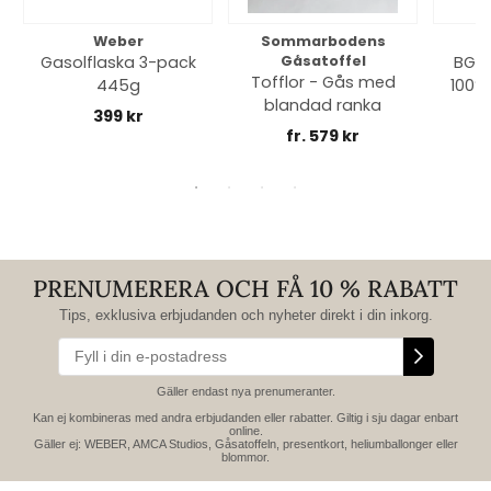
Weber
Sommarbodens
Bi
Gasolflaska 3-pack
Gåsatoffel
BGE 
Tofflor - Gås med
445g
100% 
blandad ranka
399 kr
fr. 579 kr
PRENUMERERA OCH FÅ 10 % RABATT
Tips, exklusiva erbjudanden och nyheter direkt i din inkorg.
Gäller endast nya prenumeranter.
Kan ej kombineras med andra erbjudanden eller rabatter. Giltig i sju dagar enbart
online.
Gäller ej: WEBER, AMCA Studios, Gåsatoffeln, presentkort, heliumballonger eller
blommor.