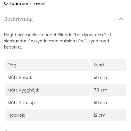
Spara som favorit
Beskrivning
Högt hammock-set innehållande 3 st dynor och 2 st
sidokuddar. Boxsydda med baksida i PVC, sydd med
kederlist.
Färg:
Svart
Mått: Bredd:
56 cm
Mått: Rygghöjd:
78 cm
Mått: Sittdjup:
50 cm
Tjocklek:
12 cm