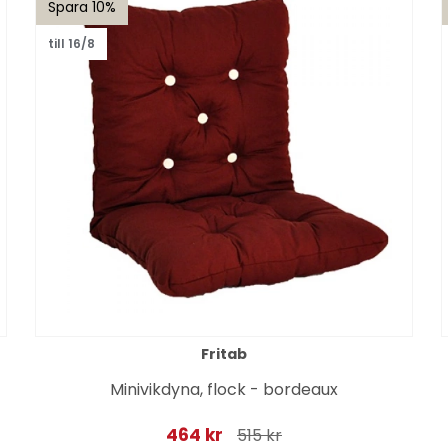
Spara 10%
till 16/8
Fritab
Minivikdyna, flock - bordeaux
464 kr
515 kr