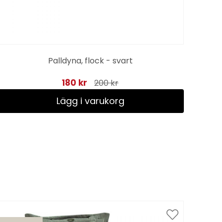
Palldyna, flock - svart
Ha
180 kr
200 kr
Lägg i varukorg