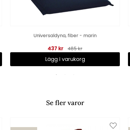
Universaldyna, fiber - marin
437 kr
485 kr
Lägg i varukorg
Se fler varor