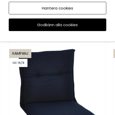
Hantera cookies
Godkänn alla cookies
Rekommenderade tillbehör
KAMPANJ
till 16/8