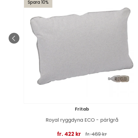
Spara 10%
Fritab
a
Royal ryggdyna ECO - pärlgrå
fr. 422 kr
fr. 469 kr