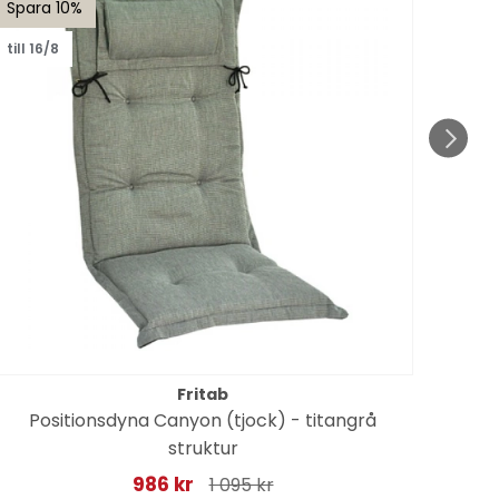
Spara 10%
Spar
till 16/8
till 1
Fritab
Positionsdyna Canyon (tjock) - titangrå
struktur
986 kr
1 095 kr