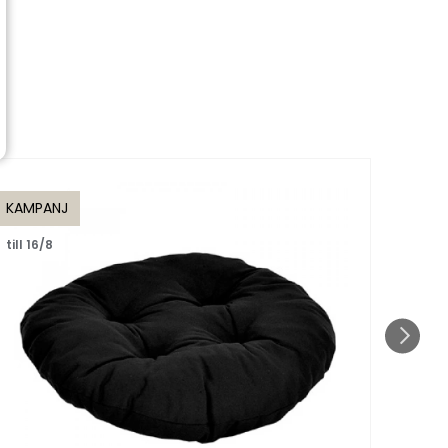
KAMPANJ
KAMP
till 16/8
till 1