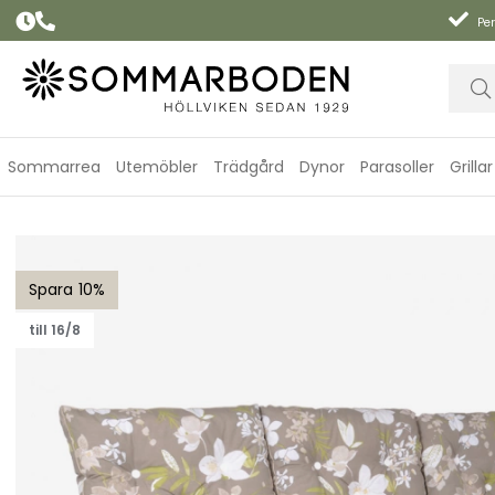
Per
Sommarrea
Utemöbler
Trädgård
Dynor
Parasoller
Grillar
Hammockset, hög rygg - beige botanical
10
till 16/8