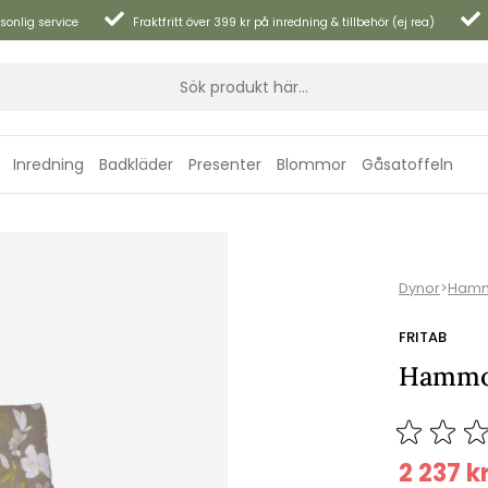
sonlig service
Fraktfritt över 399 kr på inredning & tillbehör (ej rea)
Inredning
Badkläder
Presenter
Blommor
Gåsatoffeln
Dynor
>
Hamm
FRITAB
Hammoc
2 237
k