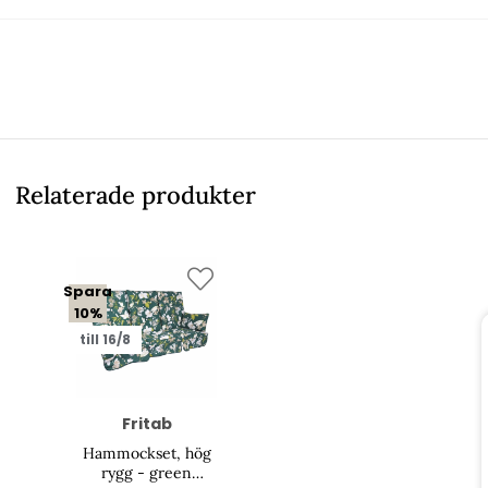
Relaterade produkter
Spara
10%
till 16/8
Fritab
Hammockset, hög
rygg - green