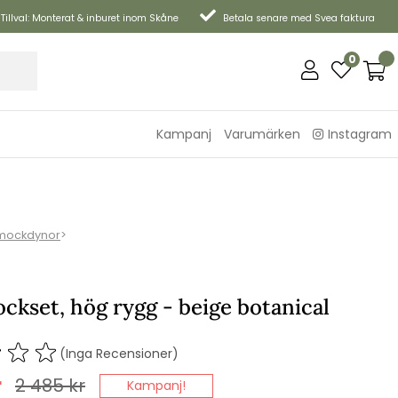
Tillval: Monterat & inburet inom Skåne
Betala senare med Svea faktura
0
Kampanj
Varumärken
Instagram
ockdynor
>
kset, hög rygg - beige botanical
(Inga Recensioner)
r
2 485
kr
Kampanj!