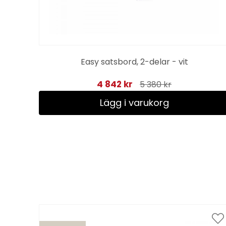
grå
Easy satsbord, 2-delar - vit
4 842 kr
5 380 kr
Lägg i varukorg