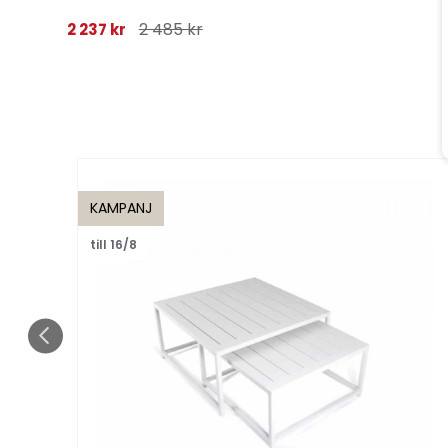
botanical
2 485 kr
2 237 kr
KAMPANJ
till 16/8