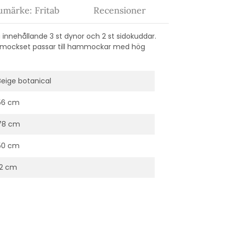
umärke: Fritab
Recensioner
nnehållande 3 st dynor och 2 st sidokuddar.
ammockset passar till hammockar med hög
Beige botanical
56 cm
78 cm
50 cm
12 cm